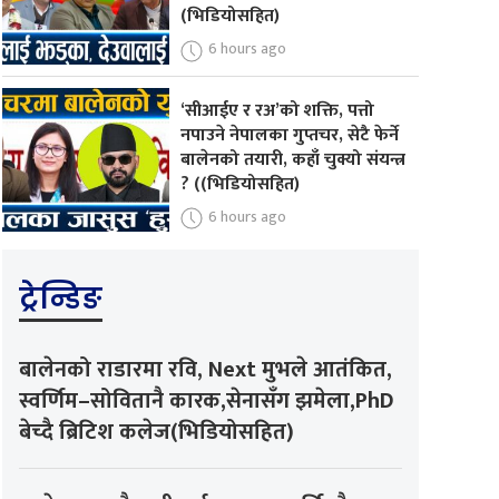
(भिडियोसहित)
6 hours ago
‘सीआईए र रअ’को शक्ति, पत्तो
नपाउने नेपालका गुप्तचर, सेटै फेर्ने
बालेनको तयारी, कहाँ चुक्यो संयन्त्र
? ((भिडियोसहित)
6 hours ago
ट्रेन्डिङ
बालेनको राडारमा रवि, Next मुभले आतंकित,
स्वर्णिम–सोवितानै कारक,सेनासँग झमेला,PhD
बेच्दै ब्रिटिश कलेज(भिडियोसहित)