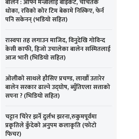
बालेन : आफ्नै मन्त्रीलाई बाइकट, चर्चितकै
धोका, रविको कोर टिम बेकामे निस्किए, फेर्न
पनि सकेनन् (भडियो सहित)
रास्वपा तह लगाउन माजिद, विनुदेखि गोविन्द
केसी काफी, हिजो उचालेका बालेन सस्मितलाई
आज भारी (भिडियो सहित)
ओलीको साथले हौसिए प्रचण्ड, लाखौँ उतारेर
बालेन सरकार ढाल्ने उद्घोष, ब्युँतिएला सत्ताको
सपना ? (भिडियो सहित)
चट्टान चिरेर झर्ने दुर्लभ झरना,रुकुमपूर्वमा
प्रकृतिले कुँदेको अनुपम कलाकृति (फोटो
फिचर)