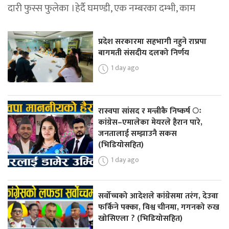
दारी फुस्स फुलेका ।हेर्दै घमण्डी, एक नम्बरका दम्भी, काम
प्रदेश सरकारमा सहभागी नहुने राप्रपा
बागमती संसदीय दलको निर्णय
1 day ago
रास्वपा सांसद र मन्त्रीकै निष्कर्ष ः
कांग्रेस–एमालेका मेयरले हैरान पारे,
जनतालाई सम्झाउनै सकस
(भिडियोसहित)
1 day ago
सर्वोच्चको आदेशले कांग्रेसमा तरंग, देउवा
फर्किने पक्का, विश्व चीनमा, गगनको रुख
खोसिएला ? (भिडियोसहित)