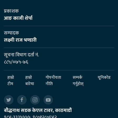
प्रकाशक
आङ काजी शेर्पा
सम्पादक
लक्ष्मी राज भण्डारी
सूचना विभाग दर्ता नं.
८८५/०७५-७६
हाम्रो
हाम्रो
गोपनीयता
सम्पर्क
यूनिकोड
टीम
बारेमा
नीति
गर्नुहोस्
बौद्धनाथ सडक केएल टावर, काठमाडौं
९८४-३३३५५५५, ९८०१२८०६४२