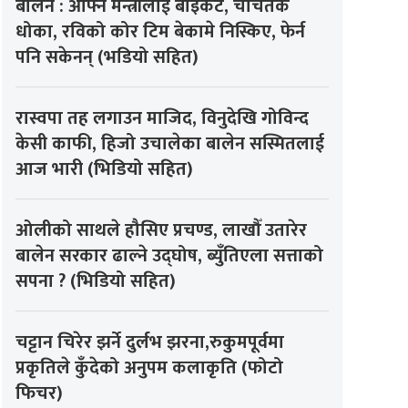
बालेन : आफ्नै मन्त्रीलाई बाइकट, चर्चितकै
धोका, रविको कोर टिम बेकामे निस्किए, फेर्न
पनि सकेनन् (भडियो सहित)
रास्वपा तह लगाउन माजिद, विनुदेखि गोविन्द
केसी काफी, हिजो उचालेका बालेन सस्मितलाई
आज भारी (भिडियो सहित)
ओलीको साथले हौसिए प्रचण्ड, लाखौँ उतारेर
बालेन सरकार ढाल्ने उद्घोष, ब्युँतिएला सत्ताको
सपना ? (भिडियो सहित)
चट्टान चिरेर झर्ने दुर्लभ झरना,रुकुमपूर्वमा
प्रकृतिले कुँदेको अनुपम कलाकृति (फोटो
फिचर)