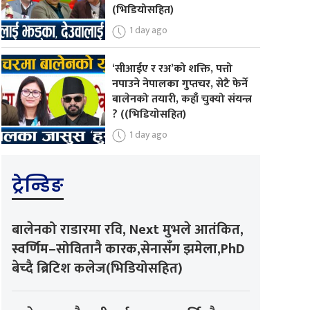
(भिडियोसहित)
1 day ago
‘सीआईए र रअ’को शक्ति, पत्तो
नपाउने नेपालका गुप्तचर, सेटै फेर्ने
बालेनको तयारी, कहाँ चुक्यो संयन्त्र
? ((भिडियोसहित)
1 day ago
ट्रेन्डिङ
बालेनको राडारमा रवि, Next मुभले आतंकित,
स्वर्णिम–सोवितानै कारक,सेनासँग झमेला,PhD
बेच्दै ब्रिटिश कलेज(भिडियोसहित)