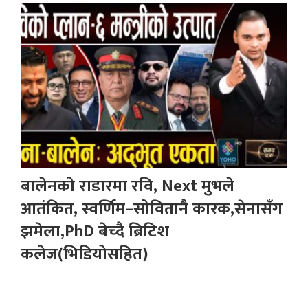
बालेनको राडारमा रवि, Next मुभले
आतंकित, स्वर्णिम–सोवितानै कारक,सेनासँग
झमेला,PhD बेच्दै ब्रिटिश
कलेज(भिडियोसहित)