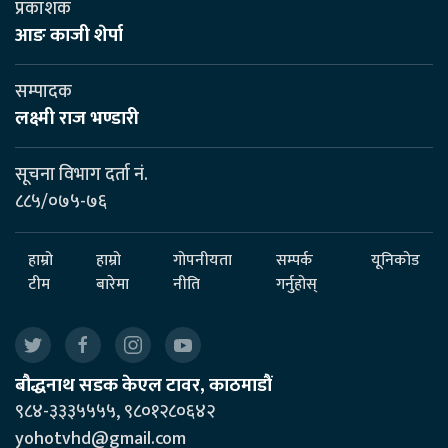
प्रकाशक
आङ काजी शेर्पा
सम्पादक
लक्ष्मी राज भण्डारी
सूचना विभाग दर्ता नं.
८८५/०७५-७६
हाम्रो
हाम्रो
गोपनीयता
सम्पर्क
यूनिकोड
टीम
बारेमा
नीति
गर्नुहोस्
बौद्धनाथ सडक केएल टावर, काठमाडौं
९८४-३३३५५५५, ९८०१२८०६४२
yohotvhd@gmail.com