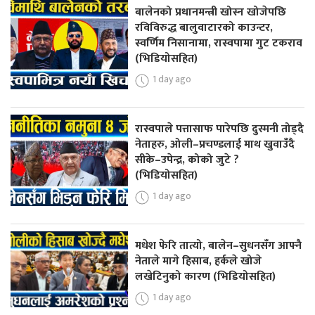
बालेनको प्रधानमन्त्री खोस्न खोजेपछि
रविविरुद्ध बालुवाटारको काउन्टर,
स्वर्णिम निसानामा, रास्वपामा गुट टकराव
(भिडियोसहित)
1 day ago
रास्वपाले पत्तासाफ पारेपछि दुस्मनी तोड्दै
नेताहरु, ओली–प्रचण्डलाई माथ खुवाउँदै
सीके–उपेन्द्र, कोको जुटे ?
(भिडियोसहित)
1 day ago
मधेश फेरि तात्यो, बालेन–सुधनसँग आफ्नै
नेताले मागे हिसाब, हर्कले खोजे
लखेटिनुको कारण (भिडियोसहित)
1 day ago