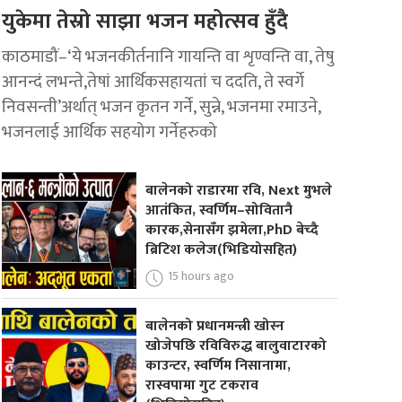
युकेमा तेस्रो साझा भजन महोत्सव हुँदै
काठमाडौं–‘ये भजनकीर्तनानि गायन्ति वा शृण्वन्ति वा, तेषु
आनन्दं लभन्ते,तेषां आर्थिकसहायतां च ददति, ते स्वर्गे
निवसन्ती’अर्थात् भजन कृतन गर्ने, सुन्ने, भजनमा रमाउने,
भजनलाई आर्थिक सहयोग गर्नेहरुको
बालेनको राडारमा रवि, Next मुभले
आतंकित, स्वर्णिम–सोवितानै
कारक,सेनासँग झमेला,PhD बेच्दै
ब्रिटिश कलेज(भिडियोसहित)
15 hours ago
बालेनको प्रधानमन्त्री खोस्न
खोजेपछि रविविरुद्ध बालुवाटारको
काउन्टर, स्वर्णिम निसानामा,
रास्वपामा गुट टकराव