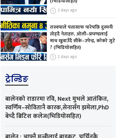
(भिडियोसहित)
2 days ago
रास्वपाले पत्तासाफ पारेपछि दुस्मनी
तोड्दै नेताहरु, ओली–प्रचण्डलाई
माथ खुवाउँदै सीके–उपेन्द्र, कोको जुटे
? (भिडियोसहित)
2 days ago
ट्रेन्डिङ
बालेनको राडारमा रवि, Next मुभले आतंकित,
स्वर्णिम–सोवितानै कारक,सेनासँग झमेला,PhD
बेच्दै ब्रिटिश कलेज(भिडियोसहित)
बालेन : आफ्नै मन्त्रीलाई बाइकट, चर्चितकै