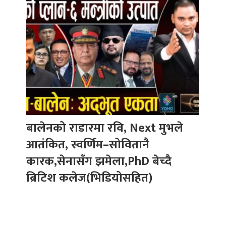
बालेनको राडारमा रवि, Next मुभले
आतंकित, स्वर्णिम–सोवितानै
कारक,सेनासँग झमेला,PhD बेच्दै
ब्रिटिश कलेज(भिडियोसहित)