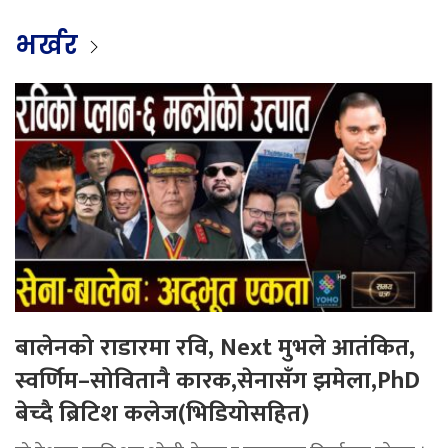
भर्खर
बालेनको राडारमा रवि, Next मुभले आतंकित,
स्वर्णिम–सोवितानै कारक,सेनासँग झमेला,PhD
बेच्दै ब्रिटिश कलेज(भिडियोसहित)