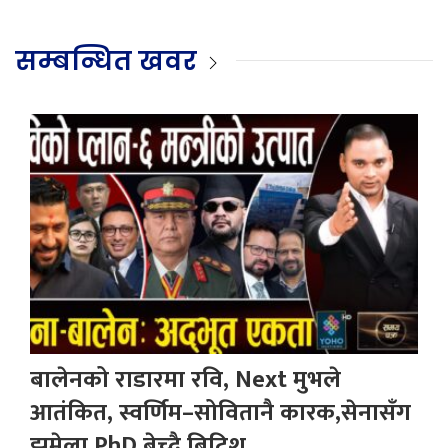
सम्बन्धित खवर
बालेनको राडारमा रवि, Next मुभले
आतंकित, स्वर्णिम–सोवितानै कारक,सेनासँग
झमेला,PhD बेच्दै ब्रिटिश