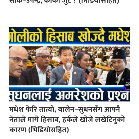
सीके–उपेन्द्र, कोको जुटे ? (भिडियोसहित)
मधेश फेरि तात्यो, बालेन–सुधनसँग आफ्नै
नेताले मागे हिसाब, हर्कले खोजे लखेटिनुको
कारण (भिडियोसहित)