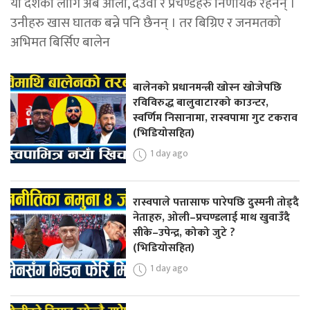
यो देशका लागि अब ओली, देउवा र प्रचण्डहरु निर्णायक रहेनन् ।
उनीहरु खास घातक बन्ने पनि छैनन् । तर बिग्रिए र जनमतको
अभिमत बिर्सिए बालेन
बालेनको प्रधानमन्त्री खोस्न खोजेपछि
रविविरुद्ध बालुवाटारको काउन्टर,
स्वर्णिम निसानामा, रास्वपामा गुट टकराव
(भिडियोसहित)
1 day ago
रास्वपाले पत्तासाफ पारेपछि दुस्मनी तोड्दै
नेताहरु, ओली–प्रचण्डलाई माथ खुवाउँदै
सीके–उपेन्द्र, कोको जुटे ?
(भिडियोसहित)
1 day ago