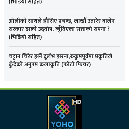
(भिडियो सहित)
ओलीको साथले हौसिए प्रचण्ड, लाखौँ उतारेर बालेन
सरकार ढाल्ने उद्घोष, ब्युँतिएला सत्ताको सपना ?
(भिडियो सहित)
चट्टान चिरेर झर्ने दुर्लभ झरना,रुकुमपूर्वमा प्रकृतिले
कुँदेको अनुपम कलाकृति (फोटो फिचर)