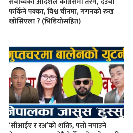
सर्वोच्चको आदेशले कांग्रेसमा तरंग, देउवा
फर्किने पक्का, विश्व चीनमा, गगनको रुख
खोसिएला ? (भिडियोसहित)
‘सीआईए र रअ’को शक्ति, पत्तो नपाउने