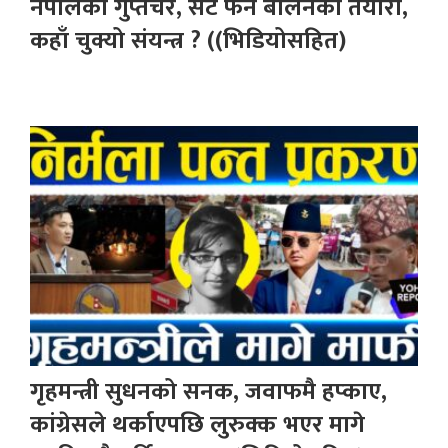
नेपालका गुप्तचर, सेटै फेर्ने बालेनको तयारी,
कहाँ चुक्यो संयन्त्र ? ((भिडियोसहित)
गृहमन्त्री सुधनको सनक, जवाफमै हप्काए,
कांग्रेसले थर्काएपछि लुरुक्क भएर मागे