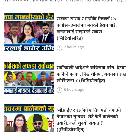
रास्वपा सांसद र मन्त्रीकै निष्कर्ष ः
कांग्रेस–एमालेका मेयरले हैरान पारे,
जनतालाई सम्झाउनै सकस
(भिडियोसहित)
2 hours ago
सर्वोच्चको आदेशले कांग्रेसमा तरंग, देउवा
फर्किने पक्का, विश्व चीनमा, गगनको रुख
खोसिएला ? (भिडियोसहित)
6 hours ago
‘सीआईए र रअ’को शक्ति, पत्तो नपाउने
नेपालका गुप्तचर, सेटै फेर्ने बालेनको
तयारी, कहाँ चुक्यो संयन्त्र ?
((भिडियोसहित)