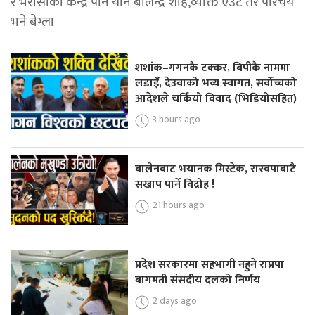
र भरोसाको केन्द्र पनि यीनै बालेन्द्र शाह,व्यक्ति एउटै तर परिचय
भने बेग्ला
शशांक–गगनकै टक्कर, बिपीकै नाममा
लडाइँ, देउवाको भव्य स्वागत, सर्वोच्चको
आदेशले चर्कियो विवाद (भिडियोसहित)
3 hours ago
बालेनबाट भयानक मिस्टेक, रास्वपाबाटै
सखाप पार्ने विद्रोह !
21 hours ago
प्रदेश सरकारमा सहभागी नहुने राप्रपा
बागमती संसदीय दलको निर्णय
2 days ago