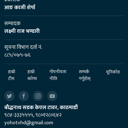
प्रकाशक
आङ काजी शेर्पा
सम्पादक
लक्ष्मी राज भण्डारी
सूचना विभाग दर्ता नं.
८८५/०७५-७६
हाम्रो
हाम्रो
गोपनीयता
सम्पर्क
यूनिकोड
टीम
बारेमा
नीति
गर्नुहोस्
बौद्धनाथ सडक केएल टावर, काठमाडौं
९८४-३३३५५५५, ९८०१२८०६४२
yohotvhd@gmail.com