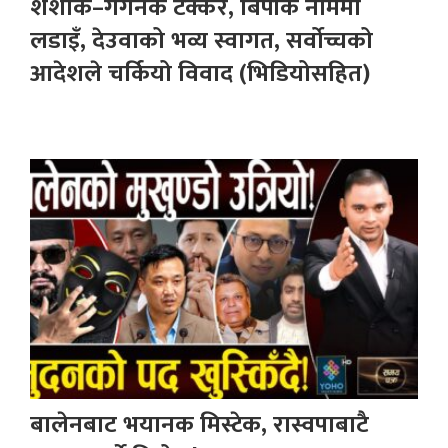
शशांक–गगनकै टक्कर, बिपीकै नाममा
लडाइँ, देउवाको भव्य स्वागत, सर्वोच्चको
आदेशले चर्कियो विवाद (भिडियोसहित)
बालेनबाट भयानक मिस्टेक, रास्वपाबाटै