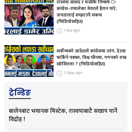
रास्वपा सांसद र मन्त्रीकै निष्कर्ष ः
कांग्रेस–एमालेका मेयरले हैरान पारे,
जनतालाई सम्झाउनै सकस
(भिडियोसहित)
1 day ago
सर्वोच्चको आदेशले कांग्रेसमा तरंग, देउवा
फर्किने पक्का, विश्व चीनमा, गगनको रुख
खोसिएला ? (भिडियोसहित)
2 days ago
ट्रेन्डिङ
बालेनबाट भयानक मिस्टेक, रास्वपाबाटै सखाप पार्ने
विद्रोह !