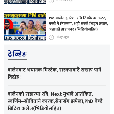
22 hours ago
PM बालेन ह्यारेश, रवि टिमकै काउन्टर,
मन्त्री नै निकम्मा, अझै एक्लै भिड्न तयार,
जताततै हाहाकार (भिडियोसहित)
1 day ago
ट्रेन्डिङ
बालेनबाट भयानक मिस्टेक, रास्वपाबाटै सखाप पार्ने
विद्रोह !
बालेनको राडारमा रवि, Next मुभले आतंकित,
स्वर्णिम–सोवितानै कारक,सेनासँग झमेला,PhD बेच्दै
ब्रिटिश कलेज(भिडियोसहित)