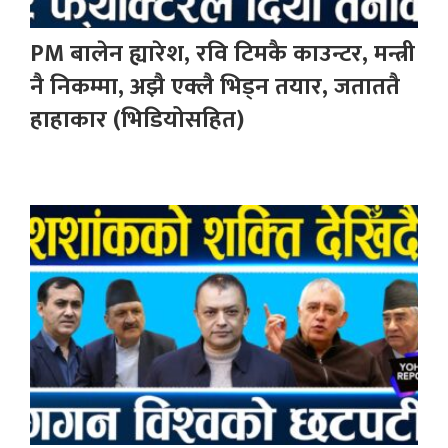
PM बालेन ह्यारेश, रवि टिमकै काउन्टर, मन्त्री
नै निकम्मा, अझै एक्लै भिड्न तयार, जताततै
हाहाकार (भिडियोसहित)