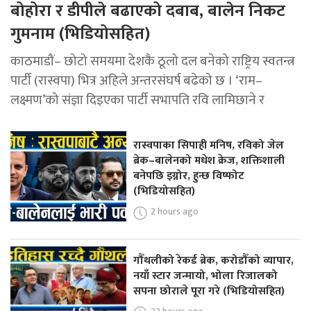
बोहोरा र डीपीले बढाएको दबाब, बालेन निकट
गुमनाम (भिडियोसहित)
काठमाडौं– छोटो समयमा देशकै ठूलो दल बनेको राष्ट्रिय स्वतन्त्र
पार्टी (रास्वपा) भित्र अहिले अन्तरसंघर्ष बढेको छ । ‘राम–
लक्ष्मण’को संज्ञा दिइएका पार्टी सभापति रवि लामिछाने र
रास्वपाका सिपाही मनिष, रविको जेल
ब्रेक–बालेनको मधेश क्रेज, शक्तिशाली
बनेपछि इग्नोर, हुन्छ विष्फोट
(भिडियोसहित)
2 hours ago
गौँथलीको रेकर्ड ब्रेक, करोडौँको व्यापार,
नयाँ स्टार जन्मायो, भोला रिजालको
सपना छोराले पूरा गरे (भिडियोसहित)