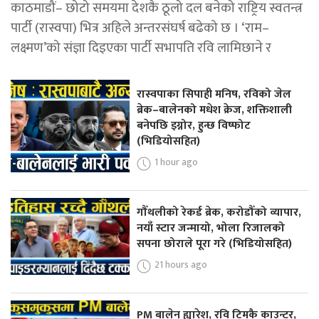
काठमाडौं– छोटो समयमा देशकै ठूलो दल बनेको राष्ट्रिय स्वतन्त्र
पार्टी (रास्वपा) भित्र अहिले अन्तरसंघर्ष बढेको छ । ‘राम–
लक्ष्मण’को संज्ञा दिइएका पार्टी सभापति रवि लामिछाने र
रास्वपाका सिपाही मनिष, रविको जेल
ब्रेक–बालेनको मधेश क्रेज, शक्तिशाली
बनेपछि इग्नोर, हुन्छ विष्फोट
(भिडियोसहित)
1 hour ago
गौँथलीको रेकर्ड ब्रेक, करोडौँको व्यापार,
नयाँ स्टार जन्मायो, भोला रिजालको
सपना छोराले पूरा गरे (भिडियोसहित)
21 hours ago
PM बालेन ह्यारेश, रवि टिमकै काउन्टर,