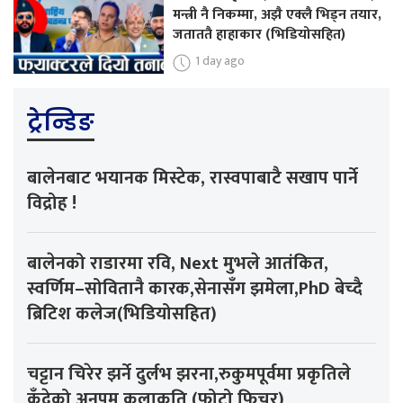
मन्त्री नै निकम्मा, अझै एक्लै भिड्न तयार,
जताततै हाहाकार (भिडियोसहित)
1 day ago
ट्रेन्डिङ
बालेनबाट भयानक मिस्टेक, रास्वपाबाटै सखाप पार्ने
विद्रोह !
बालेनको राडारमा रवि, Next मुभले आतंकित,
स्वर्णिम–सोवितानै कारक,सेनासँग झमेला,PhD बेच्दै
ब्रिटिश कलेज(भिडियोसहित)
चट्टान चिरेर झर्ने दुर्लभ झरना,रुकुमपूर्वमा प्रकृतिले
कुँदेको अनुपम कलाकृति (फोटो फिचर)