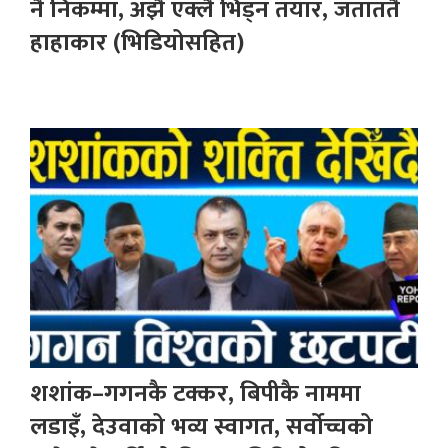
नै निकम्मा, अझै एक्लै भिड्न तयार, जताततै
हाहाकार (भिडियोसहित)
शशांक–गगनकै टक्कर, बिपीकै नाममा
लडाइँ, देउवाको भव्य स्वागत, सर्वोच्चको