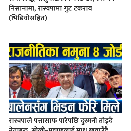
निसानामा, रास्वपामा गुट टकराव
(भिडियोसहित)
रास्वपाले पत्तासाफ पारेपछि दुस्मनी तोड्दै
नेताहरु, ओली–प्रचण्डलाई माथ खुवाउँदै