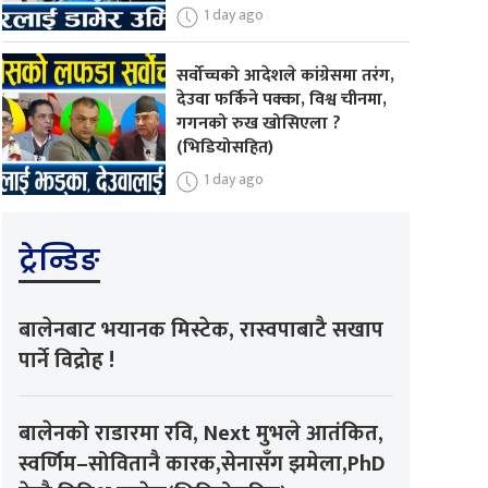
1 day ago
सर्वोच्चको आदेशले कांग्रेसमा तरंग,
देउवा फर्किने पक्का, विश्व चीनमा,
गगनको रुख खोसिएला ?
(भिडियोसहित)
1 day ago
ट्रेन्डिङ
बालेनबाट भयानक मिस्टेक, रास्वपाबाटै सखाप
पार्ने विद्रोह !
बालेनको राडारमा रवि, Next मुभले आतंकित,
स्वर्णिम–सोवितानै कारक,सेनासँग झमेला,PhD