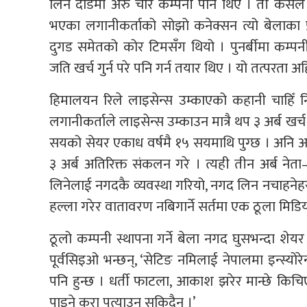
लिने दौडमा अरु चार कम्पनी पनि थिए । ती कसैल
भएका लगानीकर्ताको सोझो कनेक्सन त्यो बेलाका प
दुगड समेतको कोर टिमसँग थियो । पुनर्बीमा कम्प
जति खर्च गुर्न परे पनि गर्न तयार थिए । यो तत्परता अ
हिमालयन रिले लाइसेन्स उम्काएको कहानी चाहिँ 
लगानीकर्ताले लाइसेन्स उम्काउन मात्रै थप ३ अर्ब खर्च ग
सयको सेयर एकाध वर्षमै १५ सयमाथि पुग्छ । अनि अ
३ अर्ब अतिरिक्त संकलन गरे । त्यही तीन अर्ब नेत
लिनेलाई नगदकै व्यवस्था गरियो, नगद लिन नचाहनेहर
हल्ला गरेर वातावरण नबिगार्ने सर्तमा एक ठूला मिड
ठूलो कम्पनी स्थापना गर्ने बेला नगद घुसभन्दा शेयर
पूर्वसिइओ भन्छन्, ‘सेटिङ नमिलाई नेपालमा इन्स्योरेन
पनि हुन्छ । धर्ती फाटला, आकाश झरेर मान्छे किचिए
पाइने कुरा पत्याउन सकिदैन ।’