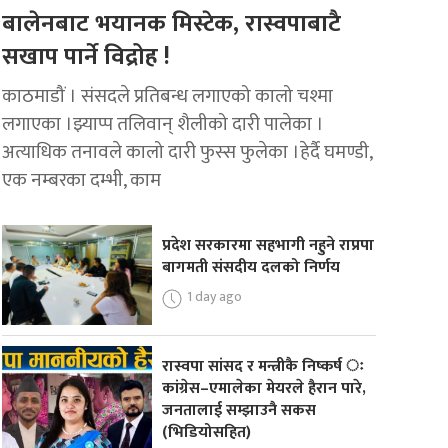
बालेनबाट भयानक मिस्टेक, रास्वपाबाटै
सखाप पार्ने विद्रोह !
काठमाडौं । संसदले प्रतिबन्ध लगाएको कालो चश्मा
लगाएका ।झ्याप्प तलिवान् शैलीको दारी पालेका ।
अत्याधिक तनावले कालो दारी फुस्स फुलेका ।हेर्दै घमण्डी,
एक नम्बरका दम्भी, काम
प्रदेश सरकारमा सहभागी नहुने राप्रपा
बागमती संसदीय दलको निर्णय
1 day ago
रास्वपा सांसद र मन्त्रीकै निष्कर्ष ः
कांग्रेस–एमालेका मेयरले हैरान पारे,
जनतालाई सम्झाउनै सकस
(भिडियोसहित)