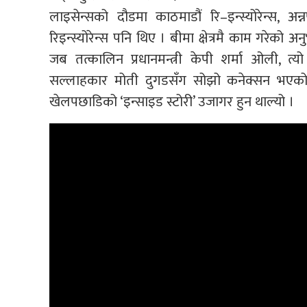
लाइसेन्सको दौडमा काठमाडौं रि–इन्स्योरेन्स, अन्नपूर्
रिइन्स्योरेन्स पनि थिए । बीमा क्षेत्रमै काम गरेक
जब तत्कालिन प्रधानमन्त्री केपी शर्मा ओली, त्यो ब
सल्लाहकार मोती दुगडसँग सोझो कनेक्सन भएको सम
खेलपछाडिको ‘इन्साइड स्टोरी’ उजागर हुन थाल्यो ।