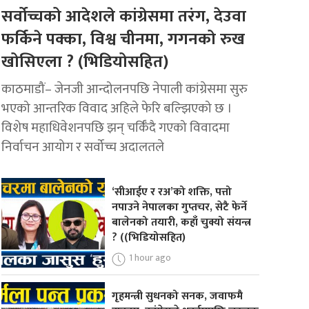
सर्वोच्चको आदेशले कांग्रेसमा तरंग, देउवा
फर्किने पक्का, विश्व चीनमा, गगनको रुख
खोसिएला ? (भिडियोसहित)
काठमाडौं– जेनजी आन्दोलनपछि नेपाली कांग्रेसमा सुरु
भएको आन्तरिक विवाद अहिले फेरि बल्झिएको छ ।
विशेष महाधिवेशनपछि झन् चर्किँदै गएको विवादमा
निर्वाचन आयोग र सर्वोच्च अदालतले
‘सीआईए र रअ’को शक्ति, पत्तो
नपाउने नेपालका गुप्तचर, सेटै फेर्ने
बालेनको तयारी, कहाँ चुक्यो संयन्त्र
? ((भिडियोसहित)
1 hour ago
गृहमन्त्री सुधनको सनक, जवाफमै