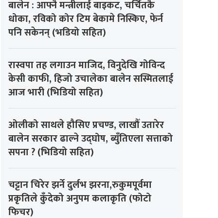
बालेन : आफ्नै मन्त्रीलाई बाइकट, चर्चितकै
धोका, रविको कोर टिम बेकामे निस्किए, फेर्न
पनि सकेनन् (भडियो सहित)
रास्वपा तह लगाउन माजिद, विनुदेखि गोविन्द
केसी काफी, हिजो उचालेका बालेन सस्मितलाई
आज भारी (भिडियो सहित)
ओलीको साथले हौसिए प्रचण्ड, लाखौँ उतारेर
बालेन सरकार ढाल्ने उद्घोष, ब्युँतिएला सत्ताको
सपना ? (भिडियो सहित)
चट्टान चिरेर झर्ने दुर्लभ झरना,रुकुमपूर्वमा
प्रकृतिले कुँदेको अनुपम कलाकृति (फोटो
फिचर)