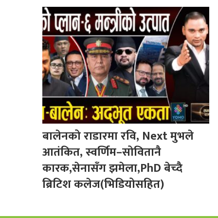
बालेनको राडारमा रवि, Next मुभले
आतंकित, स्वर्णिम–सोवितानै
कारक,सेनासँग झमेला,PhD बेच्दै
ब्रिटिश कलेज(भिडियोसहित)