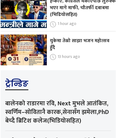
हप्काए, कांग्रेसले थर्काएपछि लुरुक्क
भएर मागे माफी, चौतर्फी दबाबमा
(भिडियोसहित)
1 hour ago
युकेमा तेस्रो साझा भजन महोत्सव
हुँदै
13 hours ago
ट्रेन्डिङ
बालेनको राडारमा रवि, Next मुभले आतंकित,
स्वर्णिम–सोवितानै कारक,सेनासँग झमेला,PhD
बेच्दै ब्रिटिश कलेज(भिडियोसहित)