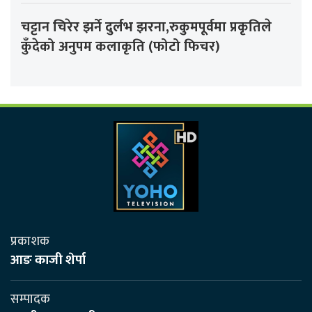
चट्टान चिरेर झर्ने दुर्लभ झरना,रुकुमपूर्वमा प्रकृतिले
कुँदेको अनुपम कलाकृति (फोटो फिचर)
प्रकाशक
आङ काजी शेर्पा
सम्पादक