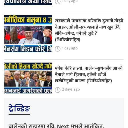
1 day ago
रास्वपाले पत्तासाफ पारेपछि दुस्मनी तोड्दै
नेताहरु, ओली–प्रचण्डलाई माथ खुवाउँदै
सीके–उपेन्द्र, कोको जुटे ?
(भिडियोसहित)
1 day ago
मधेश फेरि तात्यो, बालेन–सुधनसँग आफ्नै
नेताले मागे हिसाब, हर्कले खोजे
लखेटिनुको कारण (भिडियोसहित)
2 days ago
ट्रेन्डिङ
बालेनको राडारमा रवि, Next मुभले आतंकित,