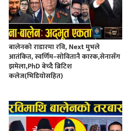
बालेनको राडारमा रवि, Next मुभले
आतंकित, स्वर्णिम–सोवितानै कारक,सेनासँग
झमेला,PhD बेच्दै ब्रिटिश
कलेज(भिडियोसहित)