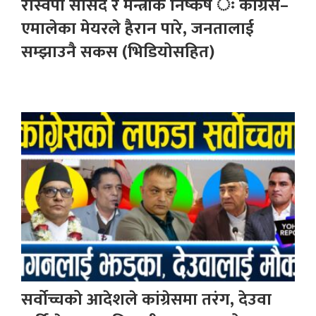
रास्वपा सांसद र मन्त्रीकै निष्कर्ष ः कांग्रेस–
एमालेका मेयरले हैरान पारे, जनतालाई
सम्झाउनै सकस (भिडियोसहित)
सर्वोच्चको आदेशले कांग्रेसमा तरंग, देउवा