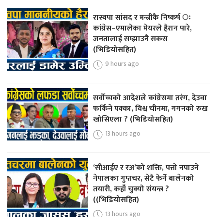
रास्वपा सांसद र मन्त्रीकै निष्कर्ष ः
कांग्रेस–एमालेका मेयरले हैरान पारे,
जनतालाई सम्झाउनै सकस
(भिडियोसहित)
9 hours ago
सर्वोच्चको आदेशले कांग्रेसमा तरंग, देउवा
फर्किने पक्का, विश्व चीनमा, गगनको रुख
खोसिएला ? (भिडियोसहित)
13 hours ago
‘सीआईए र रअ’को शक्ति, पत्तो नपाउने
नेपालका गुप्तचर, सेटै फेर्ने बालेनको
तयारी, कहाँ चुक्यो संयन्त्र ?
((भिडियोसहित)
13 hours ago