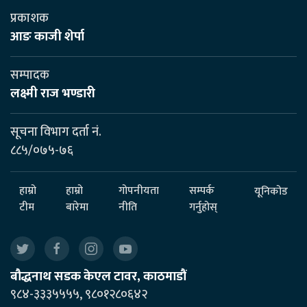
प्रकाशक
आङ काजी शेर्पा
सम्पादक
लक्ष्मी राज भण्डारी
सूचना विभाग दर्ता नं.
८८५/०७५-७६
हाम्रो
हाम्रो
गोपनीयता
सम्पर्क
यूनिकोड
टीम
बारेमा
नीति
गर्नुहोस्
बौद्धनाथ सडक केएल टावर, काठमाडौं
९८४-३३३५५५५, ९८०१२८०६४२