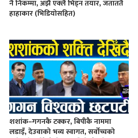
नै निकम्मा, अझै एक्लै भिड्न तयार, जताततै
हाहाकार (भिडियोसहित)
शशांक–गगनकै टक्कर, बिपीकै नाममा
लडाइँ, देउवाको भव्य स्वागत, सर्वोच्चको