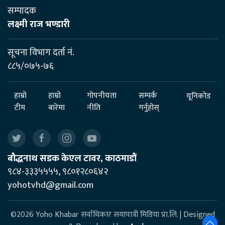
सम्पादक
लक्ष्मी राज भण्डारी
सूचना विभाग दर्ता नं.
८८५/०७५-७६
हाम्रो
हाम्रो
गोपनीयता
सम्पर्क
यूनिकोड
टीम
बारेमा
नीति
गर्नुहोस्
बौद्धनाथ सडक केएल टावर, काठमाडौं
९८४-३३३५५५५, ९८०१२८०६४२
yohotvhd@gmail.com
©2026 Yoho Khabar सर्वाधिकार सयापात्री मिडिया प्रा.लि. | Designed