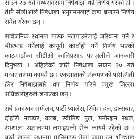
साउन २७ गते मध्यरातसम्म निषेधाज्ञा थप्ने निर्णय गरेको हो ।
तीनै सीडीओले निषेधाज्ञा अनुगमनलाई कडा बनाउने निर्णय
समेत गरेका छन् ।
सार्वजनिक स्थानमा मास्क नलगाउनेलाई जरिवाना गर्ने र
भीडभाड गर्नेलाई कानूनी कार्वाही गर्ने निर्णय भएको
काठमाडौंका सीडीओ कालिप्रसाद पराजुलीले जानकारी
दिनुभयो । अहिलेको जारी निषेधाज्ञा साउन २० गते
मध्यरातसम्म कायमै छ । एकसाताको संक्रमणको परिस्थिती
हेरेर निषेधाज्ञाबारे थप निर्णय गरिने प्रमुख जिल्ला
अधिकारीहरुले जनाएका छन् ।
सबै प्रकारका सम्मेलन, पार्टी प्यालेस, सिनेमा हल, डान्सबार,
दोहोरी नाचघर, क्लब, स्वीमिङ पुल, मनोरञ्जन स्थल,
रंगशाला सञ्चालनमा लगाइएको रोक कायमै रहेको छ ।
यस्तै खुल्ला स्थानमा मानिसहरु भेला जम्मा हुन, भीडभाड