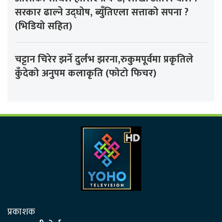
सरकार ढाल्ने उद्घोष, ब्युँतिएला सत्ताको सपना ?
(भिडियो सहित)
चट्टान चिरेर झर्ने दुर्लभ झरना,रुकुमपूर्वमा प्रकृतिले
कुँदेको अनुपम कलाकृति (फोटो फिचर)
प्रकाशक