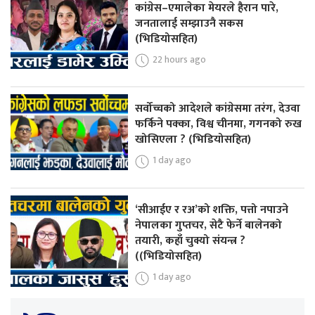
कांग्रेस–एमालेका मेयरले हैरान पारे,
जनतालाई सम्झाउनै सकस
(भिडियोसहित)
22 hours ago
सर्वोच्चको आदेशले कांग्रेसमा तरंग, देउवा
फर्किने पक्का, विश्व चीनमा, गगनको रुख
खोसिएला ? (भिडियोसहित)
1 day ago
‘सीआईए र रअ’को शक्ति, पत्तो नपाउने
नेपालका गुप्तचर, सेटै फेर्ने बालेनको
तयारी, कहाँ चुक्यो संयन्त्र ?
((भिडियोसहित)
1 day ago