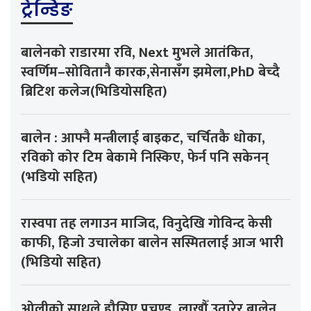
ट्रेन्डिङ
बालेनको राडारमा रवि, Next मुभले आतंकित,
स्वर्णिम–सोवितानै कारक,सेनासँग झमेला,PhD बेच्दै
ब्रिटिश कलेज(भिडियोसहित)
बालेन : आफ्नै मन्त्रीलाई बाइकट, चर्चितकै धोका,
रविको कोर टिम बेकामे निस्किए, फेर्न पनि सकेनन्
(भडियो सहित)
रास्वपा तह लगाउन माजिद, विनुदेखि गोविन्द केसी
काफी, हिजो उचालेका बालेन सस्मितलाई आज भारी
(भिडियो सहित)
ओलीको साथले हौसिए प्रचण्ड, लाखौँ उतारेर बालेन