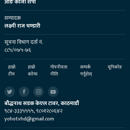
आङ काजी शेर्पा
सम्पादक
लक्ष्मी राज भण्डारी
सूचना विभाग दर्ता नं.
८८५/०७५-७६
हाम्रो
हाम्रो
गोपनीयता
सम्पर्क
यूनिकोड
टीम
बारेमा
नीति
गर्नुहोस्
बौद्धनाथ सडक केएल टावर, काठमाडौं
९८४-३३३५५५५, ९८०१२८०६४२
yohotvhd@gmail.com