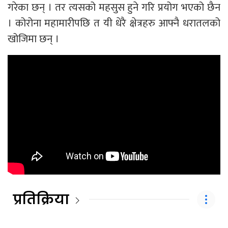
गरेका छन् । तर त्यसको महसुस हुने गरि प्रयोग भएको छैन
। कोरोना महामारीपछि त यी धेरै क्षेत्रहरु आफ्नै धरातलको
खोजिमा छन् ।
प्रतिक्रिया