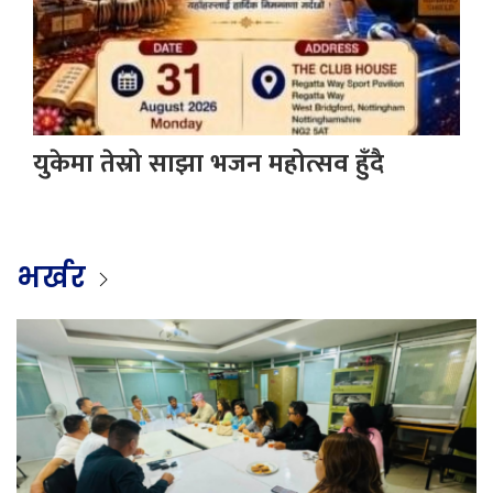
युकेमा तेस्रो साझा भजन महोत्सव हुँदै
भर्खर