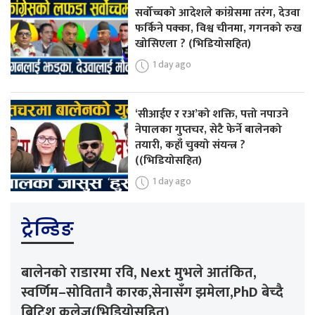
सर्वोच्चको आदेशले कांग्रेसमा तरंग, देउवा
फर्किने पक्का, विश्व चीनमा, गगनको रुख
खोसिएला ? (भिडियोसहित)
1 day ago
‘सीआईए र रअ’को शक्ति, पत्तो नपाउने
नेपालका गुप्तचर, सेटै फेर्ने बालेनको
तयारी, कहाँ चुक्यो संयन्त्र ?
((भिडियोसहित)
1 day ago
ट्रेन्डिङ
बालेनको राडारमा रवि, Next मुभले आतंकित,
स्वर्णिम–सोवितानै कारक,सेनासँग झमेला,PhD बेच्दै
ब्रिटिश कलेज(भिडियोसहित)