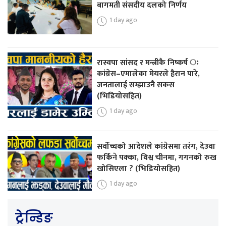
बागमती संसदीय दलको निर्णय
1 day ago
रास्वपा सांसद र मन्त्रीकै निष्कर्ष ः
कांग्रेस–एमालेका मेयरले हैरान पारे,
जनतालाई सम्झाउनै सकस
(भिडियोसहित)
1 day ago
सर्वोच्चको आदेशले कांग्रेसमा तरंग, देउवा
फर्किने पक्का, विश्व चीनमा, गगनको रुख
खोसिएला ? (भिडियोसहित)
1 day ago
ट्रेन्डिङ