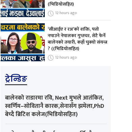
(भिडियोसहित)
12 hours ago
‘सीआईए र रअ’को शक्ति, पत्तो
नपाउने नेपालका गुप्तचर, सेटै फेर्ने
बालेनको तयारी, कहाँ चुक्यो संयन्त्र
? ((भिडियोसहित)
12 hours ago
ट्रेन्डिङ
बालेनको राडारमा रवि, Next मुभले आतंकित,
स्वर्णिम–सोवितानै कारक,सेनासँग झमेला,PhD
बेच्दै ब्रिटिश कलेज(भिडियोसहित)