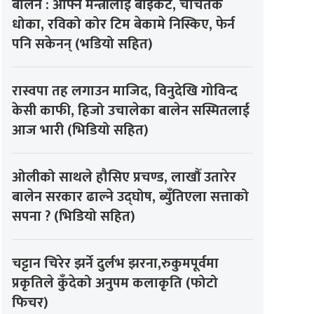
बालेन : आफ्नै मन्त्रीलाई बाइकट, चर्चितकै
धोका, रविको कोर टिम बेकामे निस्किए, फेर्न
पनि सकेनन् (भडियो सहित)
रास्वपा तह लगाउन माजिद, विनुदेखि गोविन्द
केसी काफी, हिजो उचालेका बालेन सस्मितलाई
आज भारी (भिडियो सहित)
ओलीको साथले हौसिए प्रचण्ड, लाखौँ उतारेर
बालेन सरकार ढाल्ने उद्घोष, ब्युँतिएला सत्ताको
सपना ? (भिडियो सहित)
चट्टान चिरेर झर्ने दुर्लभ झरना,रुकुमपूर्वमा
प्रकृतिले कुँदेको अनुपम कलाकृति (फोटो
फिचर)