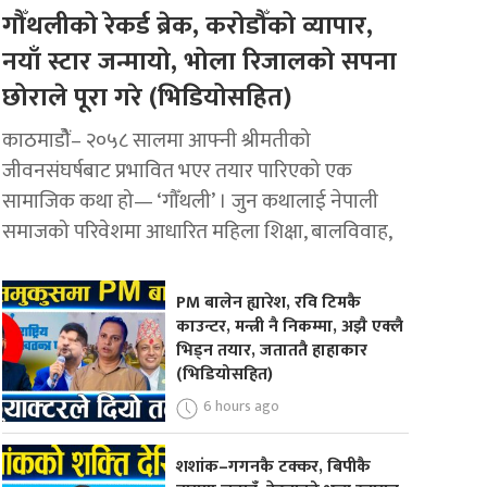
गौँथलीको रेकर्ड ब्रेक, करोडौँको व्यापार,
नयाँ स्टार जन्मायो, भोला रिजालको सपना
छोराले पूरा गरे (भिडियोसहित)
काठमाडोैं– २०५८ सालमा आफ्नी श्रीमतीको
जीवनसंघर्षबाट प्रभावित भएर तयार पारिएको एक
सामाजिक कथा हो— ‘गौँथली’ । जुन कथालाई नेपाली
समाजको परिवेशमा आधारित महिला शिक्षा, बालविवाह,
PM बालेन ह्यारेश, रवि टिमकै
काउन्टर, मन्त्री नै निकम्मा, अझै एक्लै
भिड्न तयार, जताततै हाहाकार
(भिडियोसहित)
6 hours ago
शशांक–गगनकै टक्कर, बिपीकै