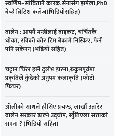
स्वर्णिम–सोवितानै कारक,सेनासँग झमेला,PhD
बेच्दै ब्रिटिश कलेज(भिडियोसहित)
बालेन : आफ्नै मन्त्रीलाई बाइकट, चर्चितकै
धोका, रविको कोर टिम बेकामे निस्किए, फेर्न
पनि सकेनन् (भडियो सहित)
चट्टान चिरेर झर्ने दुर्लभ झरना,रुकुमपूर्वमा
प्रकृतिले कुँदेको अनुपम कलाकृति (फोटो
फिचर)
ओलीको साथले हौसिए प्रचण्ड, लाखौँ उतारेर
बालेन सरकार ढाल्ने उद्घोष, ब्युँतिएला सत्ताको
सपना ? (भिडियो सहित)