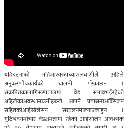
यहिघटनाको नतिजास्वरुपच्यासलबासीले अहिले
अनुकरणीयकार्यको थालनी गरेकाछन ।
संक्रमितकालागिअस्पतालमा वेड अभावभईरहेको
अहिलेकाअवस्थामाउनीहरुले आफ्नै प्रयासमाअक्सिजन
सहितकोआईसोलेसन सञ्चालनमाल्याएकाहुन ।
गुठिभवनमाचार वेडक्षमतामा रहेको आईसोलेन आवश्यक
परे १० वेडसम्म पु¥याउने उनीहरुको तयारी छ ।