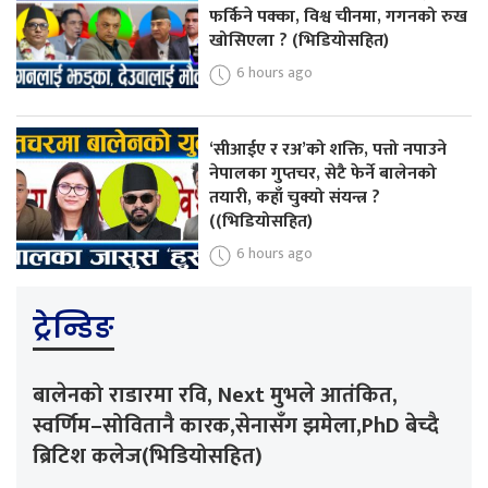
फर्किने पक्का, विश्व चीनमा, गगनको रुख
खोसिएला ? (भिडियोसहित)
6 hours ago
‘सीआईए र रअ’को शक्ति, पत्तो नपाउने
नेपालका गुप्तचर, सेटै फेर्ने बालेनको
तयारी, कहाँ चुक्यो संयन्त्र ?
((भिडियोसहित)
6 hours ago
ट्रेन्डिङ
बालेनको राडारमा रवि, Next मुभले आतंकित,
स्वर्णिम–सोवितानै कारक,सेनासँग झमेला,PhD बेच्दै
ब्रिटिश कलेज(भिडियोसहित)