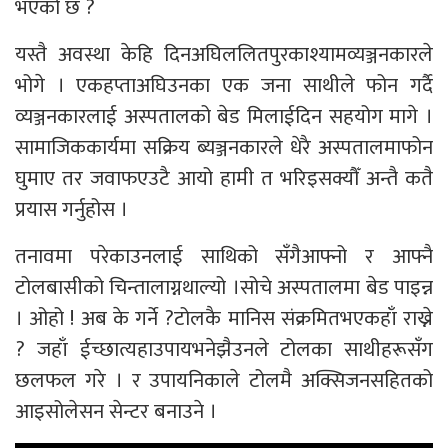
भएको छ ?
यस्तै अवस्था केहि दिनअघिललितपुरकाश्यामव्यञ्जनकारले
भोगे । एकहप्ताअघिउनका एक जना साथीले फोन गर्दै
व्यञ्जनकारलाई अस्पतालको बेड मिलाईदिन सहयोग मागे ।
सामाजिककार्यमा सक्रिय ब्यञ्जनकारले धेरै अस्पतालमाफोन
घुमाए तर जवाफएउटै आयो हामी त भरिइसक्यौँ अन्तै कतै
प्रयास गर्नुहोस ।
तनावमा परेकाउनलाई साथिको सँगैआफ्नो र आफ्नै
टोलबासीको चिन्तालाग्नथाल्यो ।सोचे अस्पतालमा बेड पाइन्न
। ओहो ! अब के गर्ने ?टोलकै मानिस संक्रमितभएकहाँ राख्ने
? जहाँ ईच्छात्यहाउपायभनेझैउनले टोलका साथीहरूसँग
छलफल गरे । र उपायनिकाले टोलमै अक्सिजनसहितको
आइसोलेसन सेन्टर बनाउने ।