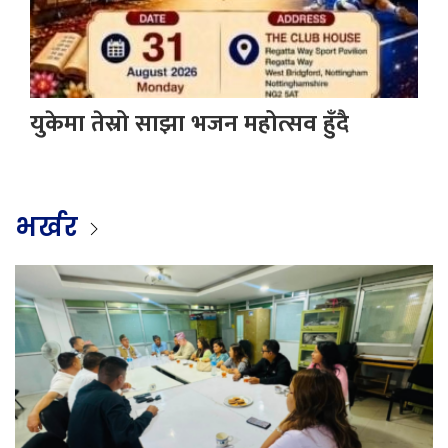
युकेमा तेस्रो साझा भजन महोत्सव हुँदै
भर्खर