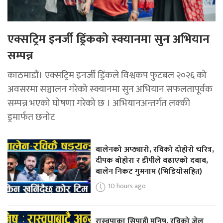
एक्सट्रिम इनर्जी ड्रिंकको स्क्यानमा सुन अभियान
सम्पन्न
काठमाडौं। एक्सट्रिम इनर्जी ड्रिंकले विश्वकप फुटबल २०२६ को
अवसरमा सञ्चालन गरेको स्क्यानमा सुन अभियान सफलतापूर्वक
सम्पन्न भएको घोषणा गरेको छ । अभियानअन्तर्गत लक्की
ड्रमार्फत छनोट
बालेनको अप्ठ्यारो, रविको दोहोरो चरित्र,
दीपक बोहोरा र डीपीले बढाएको दबाब,
बालेन निकट गुमनाम (भिडियोसहित)
10 hours ago
रास्वपाका सिपाही मनिष, रविको जेल