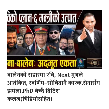
बालेनको राडारमा रवि, Next मुभले
आतंकित, स्वर्णिम–सोवितानै कारक,सेनासँग
झमेला,PhD बेच्दै ब्रिटिश
कलेज(भिडियोसहित)