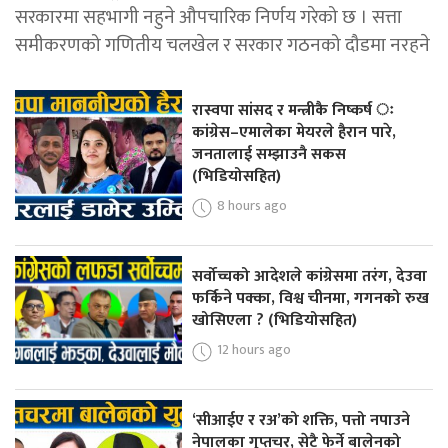
सरकारमा सहभागी नहुने औपचारिक निर्णय गरेको छ । सत्ता
समीकरणको गणितीय चलखेल र सरकार गठनको दौडमा नरहने
रास्वपा सांसद र मन्त्रीकै निष्कर्ष ः
कांग्रेस–एमालेका मेयरले हैरान पारे,
जनतालाई सम्झाउनै सकस
(भिडियोसहित)
8 hours ago
सर्वोच्चको आदेशले कांग्रेसमा तरंग, देउवा
फर्किने पक्का, विश्व चीनमा, गगनको रुख
खोसिएला ? (भिडियोसहित)
12 hours ago
‘सीआईए र रअ’को शक्ति, पत्तो नपाउने
नेपालका गुप्तचर, सेटै फेर्ने बालेनको