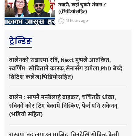
तयारी, कहाँ चुक्यो संयन्त्र ?
((भिडियोसहित)
13 hours ago
ट्रेन्डिङ
बालेनको राडारमा रवि, Next मुभले आतंकित,
स्वर्णिम–सोवितानै कारक,सेनासँग झमेला,PhD बेच्दै
ब्रिटिश कलेज(भिडियोसहित)
बालेन : आफ्नै मन्त्रीलाई बाइकट, चर्चितकै धोका,
रविको कोर टिम बेकामे निस्किए, फेर्न पनि सकेनन्
(भडियो सहित)
रास्वपा तह लगाउन माजिद, विनुदेखि गोविन्द केसी