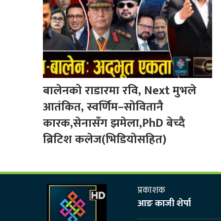
बालेनको राडारमा रवि, Next मुभले
आतंकित, स्वर्णिम–सोवितानै
कारक,सेनासँग झमेला,PhD बेच्दै
ब्रिटिश कलेज(भिडियोसहित)
प्रकाशक
आङ काजी शेर्पा