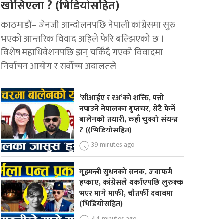
खोसिएला ? (भिडियोसहित)
काठमाडौं– जेनजी आन्दोलनपछि नेपाली कांग्रेसमा सुरु
भएको आन्तरिक विवाद अहिले फेरि बल्झिएको छ ।
विशेष महाधिवेशनपछि झन् चर्किँदै गएको विवादमा
निर्वाचन आयोग र सर्वोच्च अदालतले
‘सीआईए र रअ’को शक्ति, पत्तो
नपाउने नेपालका गुप्तचर, सेटै फेर्ने
बालेनको तयारी, कहाँ चुक्यो संयन्त्र
? ((भिडियोसहित)
39 minutes ago
गृहमन्त्री सुधनको सनक, जवाफमै
हप्काए, कांग्रेसले थर्काएपछि लुरुक्क
भएर मागे माफी, चौतर्फी दबाबमा
(भिडियोसहित)
44 minutes ago