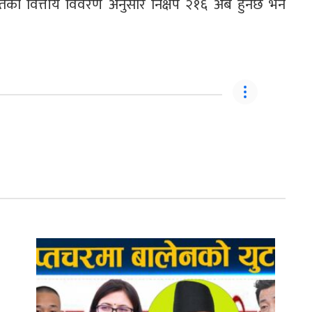
्तको वित्तीय विवरण अनुसार निक्षेप २१६ अर्ब हुनेछ भने