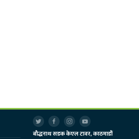
बौद्धनाथ सडक केएल टावर, काठमाडौं