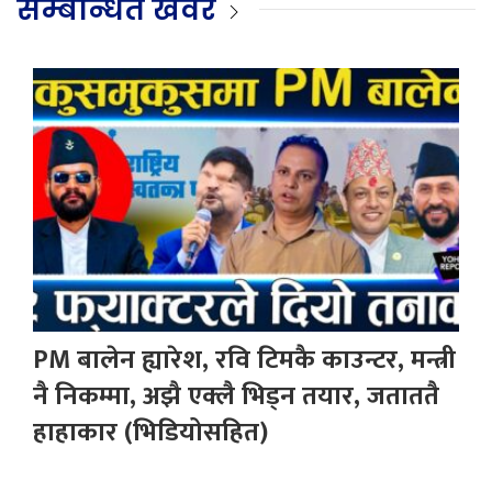
सम्बन्धित खवर
PM बालेन ह्यारेश, रवि टिमकै काउन्टर, मन्त्री
नै निकम्मा, अझै एक्लै भिड्न तयार, जताततै
हाहाकार (भिडियोसहित)