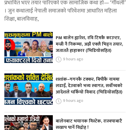
प्रभावित भएर तयार पारिएको एक सामाजिक कथा हो— ‘गौँथली’
। जुन कथालाई नेपाली समाजको परिवेशमा आधारित महिला
शिक्षा, बालविवाह,
PM बालेन ह्यारेश, रवि टिमकै काउन्टर,
मन्त्री नै निकम्मा, अझै एक्लै भिड्न तयार,
जताततै हाहाकार (भिडियोसहित)
9 hours ago
शशांक–गगनकै टक्कर, बिपीकै नाममा
लडाइँ, देउवाको भव्य स्वागत, सर्वोच्चको
आदेशले चर्कियो विवाद (भिडियोसहित)
9 hours ago
बालेनबाट भयानक मिस्टेक, रास्वपाबाटै
सखाप पार्ने विद्रोह !