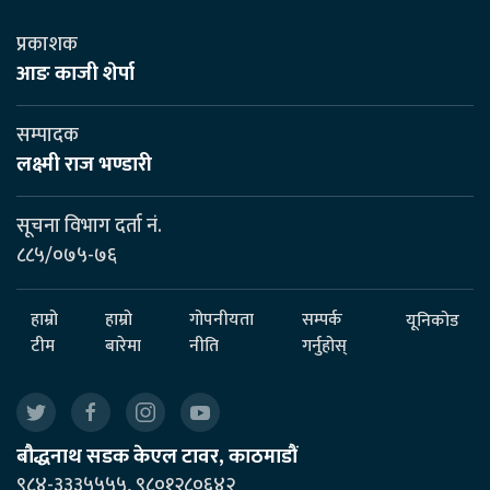
प्रकाशक
आङ काजी शेर्पा
सम्पादक
लक्ष्मी राज भण्डारी
सूचना विभाग दर्ता नं.
८८५/०७५-७६
हाम्रो
हाम्रो
गोपनीयता
सम्पर्क
यूनिकोड
टीम
बारेमा
नीति
गर्नुहोस्
बौद्धनाथ सडक केएल टावर, काठमाडौं
९८४-३३३५५५५, ९८०१२८०६४२