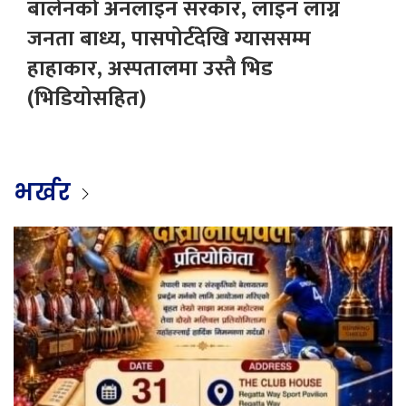
बालेनको अनलाइन सरकार, लाइन लाग्न
जनता बाध्य, पासपोर्टदेखि ग्याससम्म
हाहाकार, अस्पतालमा उस्तै भिड
(भिडियोसहित)
भर्खर