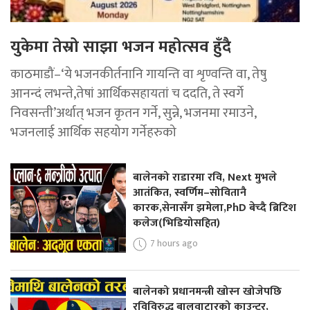
युकेमा तेस्रो साझा भजन महोत्सव हुँदै
काठमाडौं–‘ये भजनकीर्तनानि गायन्ति वा शृण्वन्ति वा, तेषु
आनन्दं लभन्ते,तेषां आर्थिकसहायतां च ददति, ते स्वर्गे
निवसन्ती’अर्थात् भजन कृतन गर्ने, सुन्ने, भजनमा रमाउने,
भजनलाई आर्थिक सहयोग गर्नेहरुको
बालेनको राडारमा रवि, Next मुभले
आतंकित, स्वर्णिम–सोवितानै
कारक,सेनासँग झमेला,PhD बेच्दै ब्रिटिश
कलेज(भिडियोसहित)
7 hours ago
बालेनको प्रधानमन्त्री खोस्न खोजेपछि
रविविरुद्ध बालुवाटारको काउन्टर,