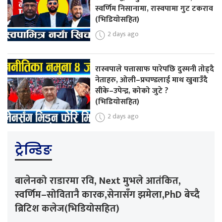
स्वर्णिम निसानामा, रास्वपामा गुट टकराव
(भिडियोसहित)
2 days ago
रास्वपाले पत्तासाफ पारेपछि दुस्मनी तोड्दै
नेताहरु, ओली–प्रचण्डलाई माथ खुवाउँदै
सीके–उपेन्द्र, कोको जुटे ?
(भिडियोसहित)
2 days ago
ट्रेन्डिङ
बालेनको राडारमा रवि, Next मुभले आतंकित,
स्वर्णिम–सोवितानै कारक,सेनासँग झमेला,PhD बेच्दै
ब्रिटिश कलेज(भिडियोसहित)