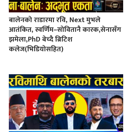
बालेनको राडारमा रवि, Next मुभले
आतंकित, स्वर्णिम–सोवितानै कारक,सेनासँग
झमेला,PhD बेच्दै ब्रिटिश
कलेज(भिडियोसहित)