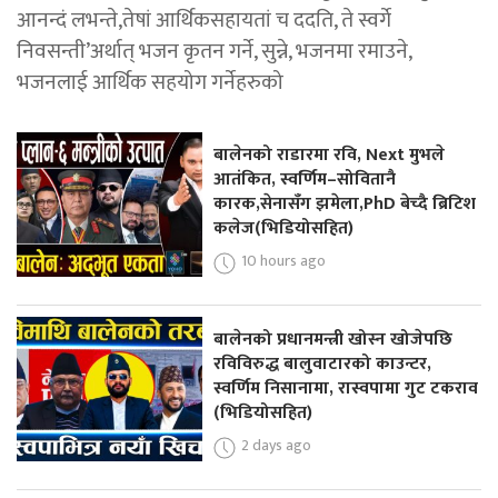
आनन्दं लभन्ते,तेषां आर्थिकसहायतां च ददति, ते स्वर्गे
निवसन्ती’अर्थात् भजन कृतन गर्ने, सुन्ने, भजनमा रमाउने,
भजनलाई आर्थिक सहयोग गर्नेहरुको
बालेनको राडारमा रवि, Next मुभले
आतंकित, स्वर्णिम–सोवितानै
कारक,सेनासँग झमेला,PhD बेच्दै ब्रिटिश
कलेज(भिडियोसहित)
10 hours ago
बालेनको प्रधानमन्त्री खोस्न खोजेपछि
रविविरुद्ध बालुवाटारको काउन्टर,
स्वर्णिम निसानामा, रास्वपामा गुट टकराव
(भिडियोसहित)
2 days ago