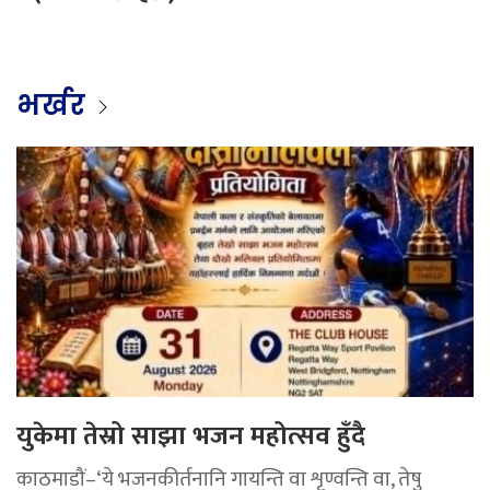
भर्खर
युकेमा तेस्रो साझा भजन महोत्सव हुँदै
काठमाडौं–‘ये भजनकीर्तनानि गायन्ति वा शृण्वन्ति वा, तेषु