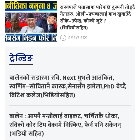
रास्वपाले पत्तासाफ पारेपछि दुस्मनी तोड्दै
नेताहरु, ओली–प्रचण्डलाई माथ खुवाउँदै
सीके–उपेन्द्र, कोको जुटे ?
(भिडियोसहित)
2 days ago
ट्रेन्डिङ
बालेनको राडारमा रवि, Next मुभले आतंकित,
स्वर्णिम–सोवितानै कारक,सेनासँग झमेला,PhD बेच्दै
ब्रिटिश कलेज(भिडियोसहित)
बालेन : आफ्नै मन्त्रीलाई बाइकट, चर्चितकै धोका,
रविको कोर टिम बेकामे निस्किए, फेर्न पनि सकेनन्
(भडियो सहित)