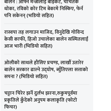
बालेन : आफ्नै मन्त्रीलाई बाइकट, चर्चितकै
धोका, रविको कोर टिम बेकामे निस्किए, फेर्न
पनि सकेनन् (भडियो सहित)
रास्वपा तह लगाउन माजिद, विनुदेखि गोविन्द
केसी काफी, हिजो उचालेका बालेन सस्मितलाई
आज भारी (भिडियो सहित)
ओलीको साथले हौसिए प्रचण्ड, लाखौँ उतारेर
बालेन सरकार ढाल्ने उद्घोष, ब्युँतिएला सत्ताको
सपना ? (भिडियो सहित)
चट्टान चिरेर झर्ने दुर्लभ झरना,रुकुमपूर्वमा
प्रकृतिले कुँदेको अनुपम कलाकृति (फोटो
फिचर)