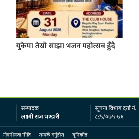
युकेमा तेस्रो साझा भजन महोत्सव हुँदै
सम्पादक
सूचना विभाग दर्ता नं.
लक्ष्मी राज भण्डारी
८८५/०७५-७६
गोपनीयता नीति
सम्पर्क गर्नुहोस्
यूनिकोड