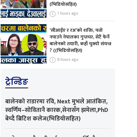
(भिडियोसहित)
7 hours ago
‘सीआईए र रअ’को शक्ति, पत्तो
नपाउने नेपालका गुप्तचर, सेटै फेर्ने
बालेनको तयारी, कहाँ चुक्यो संयन्त्र
? ((भिडियोसहित)
8 hours ago
ट्रेन्डिङ
बालेनको राडारमा रवि, Next मुभले आतंकित,
स्वर्णिम–सोवितानै कारक,सेनासँग झमेला,PhD
बेच्दै ब्रिटिश कलेज(भिडियोसहित)