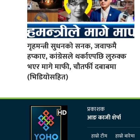
गृहमन्त्री सुधनको सनक, जवाफमै
हप्काए, कांग्रेसले थर्काएपछि लुरुक्क
भएर मागे माफी, चौतर्फी दबाबमा
(भिडियोसहित)
प्रकाशक
आङ काजी शेर्पा
हाम्रो टीम
हाम्रो बारेमा