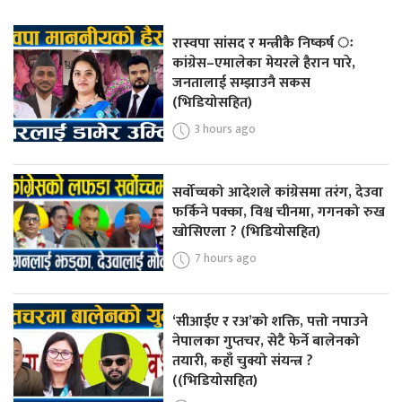
रास्वपा सांसद र मन्त्रीकै निष्कर्ष ः
कांग्रेस–एमालेका मेयरले हैरान पारे,
जनतालाई सम्झाउनै सकस
(भिडियोसहित)
3 hours ago
सर्वोच्चको आदेशले कांग्रेसमा तरंग, देउवा
फर्किने पक्का, विश्व चीनमा, गगनको रुख
खोसिएला ? (भिडियोसहित)
7 hours ago
‘सीआईए र रअ’को शक्ति, पत्तो नपाउने
नेपालका गुप्तचर, सेटै फेर्ने बालेनको
तयारी, कहाँ चुक्यो संयन्त्र ?
((भिडियोसहित)