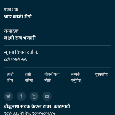
प्रकाशक
आङ काजी शेर्पा
सम्पादक
लक्ष्मी राज भण्डारी
सूचना विभाग दर्ता नं.
८८५/०७५-७६
हाम्रो
हाम्रो
गोपनीयता
सम्पर्क
यूनिकोड
टीम
बारेमा
नीति
गर्नुहोस्
बौद्धनाथ सडक केएल टावर, काठमाडौं
९८४-३३३५५५५, ९८०१२८०६४२