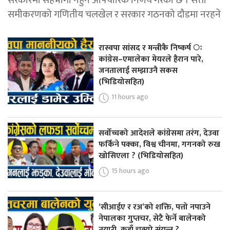
सरकारमा सहभागी नहुने औपचारिक निर्णय गरेको छ । सत्ता
समीकरणको गणितीय चलखेल र सरकार गठनको दौडमा नरहने
रास्वपा सांसद र मन्त्रीकै निष्कर्ष ः
कांग्रेस–एमालेका मेयरले हैरान पारे,
जनतालाई सम्झाउनै सकस
(भिडियोसहित)
11 hours ago
सर्वोच्चको आदेशले कांग्रेसमा तरंग, देउवा
फर्किने पक्का, विश्व चीनमा, गगनको रुख
खोसिएला ? (भिडियोसहित)
15 hours ago
‘सीआईए र रअ’को शक्ति, पत्तो नपाउने
नेपालका गुप्तचर, सेटै फेर्ने बालेनको
तयारी, कहाँ चुक्यो संयन्त्र ?