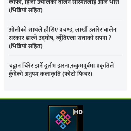
काफी, हिजो उचालेका बालेन सस्मितलाई आज भारी
(भिडियो सहित)
ओलीको साथले हौसिए प्रचण्ड, लाखौँ उतारेर बालेन
सरकार ढाल्ने उद्घोष, ब्युँतिएला सत्ताको सपना ?
(भिडियो सहित)
चट्टान चिरेर झर्ने दुर्लभ झरना,रुकुमपूर्वमा प्रकृतिले
कुँदेको अनुपम कलाकृति (फोटो फिचर)