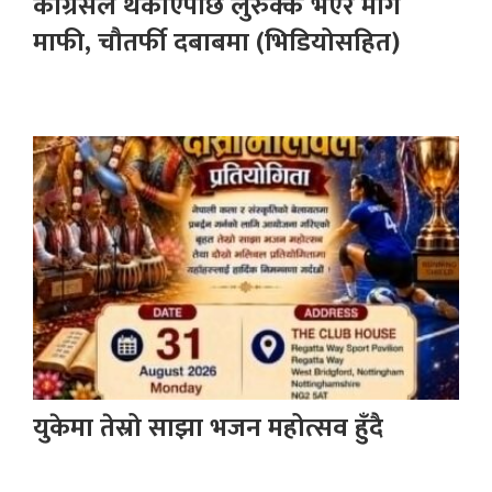
कांग्रेसले थर्काएपछि लुरुक्क भएर मागे
माफी, चौतर्फी दबाबमा (भिडियोसहित)
युकेमा तेस्रो साझा भजन महोत्सव हुँदै