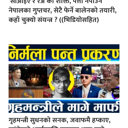
‘सीआईए र रअ’को शक्ति, पत्तो नपाउने
नेपालका गुप्तचर, सेटै फेर्ने बालेनको तयारी,
कहाँ चुक्यो संयन्त्र ? ((भिडियोसहित)
गृहमन्त्री सुधनको सनक, जवाफमै हप्काए,