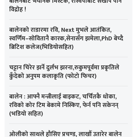
बालेनबाट भयानक मिस्टेक, रास्वपाबाटै सखाप पार्ने
विद्रोह !
बालेनको राडारमा रवि, Next मुभले आतंकित,
स्वर्णिम–सोवितानै कारक,सेनासँग झमेला,PhD बेच्दै
ब्रिटिश कलेज(भिडियोसहित)
चट्टान चिरेर झर्ने दुर्लभ झरना,रुकुमपूर्वमा प्रकृतिले
कुँदेको अनुपम कलाकृति (फोटो फिचर)
बालेन : आफ्नै मन्त्रीलाई बाइकट, चर्चितकै धोका,
रविको कोर टिम बेकामे निस्किए, फेर्न पनि सकेनन्
(भडियो सहित)
ओलीको साथले हौसिए प्रचण्ड, लाखौँ उतारेर बालेन