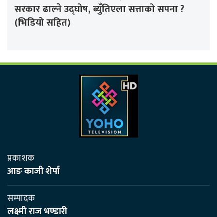
सरकार ढाल्ने उद्घोष, ब्युँतिएला सत्ताको सपना ?
(भिडियो सहित)
प्रकाशक
आङ काजी शेर्पा
सम्पादक
लक्ष्मी राज भण्डारी