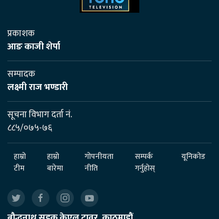
प्रकाशक
आङ काजी शेर्पा
सम्पादक
लक्ष्मी राज भण्डारी
सूचना विभाग दर्ता नं.
८८५/०७५-७६
हाम्रो
हाम्रो
गोपनीयता
सम्पर्क
यूनिकोड
टीम
बारेमा
नीति
गर्नुहोस्
बौद्धनाथ सडक केएल टावर, काठमाडौं