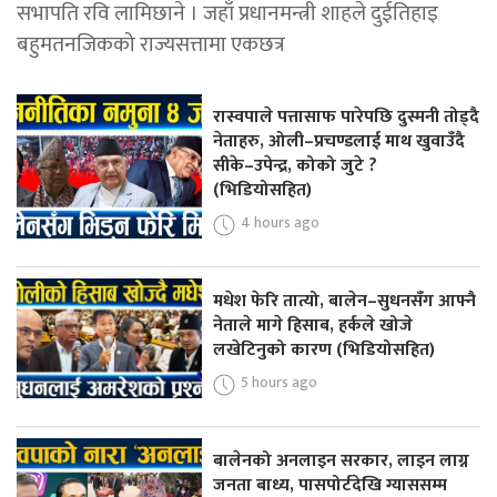
सभापति रवि लामिछाने । जहाँ प्रधानमन्त्री शाहले दुईतिहाइ
बहुमतनजिकको राज्यसत्तामा एकछत्र
रास्वपाले पत्तासाफ पारेपछि दुस्मनी तोड्दै
नेताहरु, ओली–प्रचण्डलाई माथ खुवाउँदै
सीके–उपेन्द्र, कोको जुटे ?
(भिडियोसहित)
4 hours ago
मधेश फेरि तात्यो, बालेन–सुधनसँग आफ्नै
नेताले मागे हिसाब, हर्कले खोजे
लखेटिनुको कारण (भिडियोसहित)
5 hours ago
बालेनको अनलाइन सरकार, लाइन लाग्न
जनता बाध्य, पासपोर्टदेखि ग्याससम्म