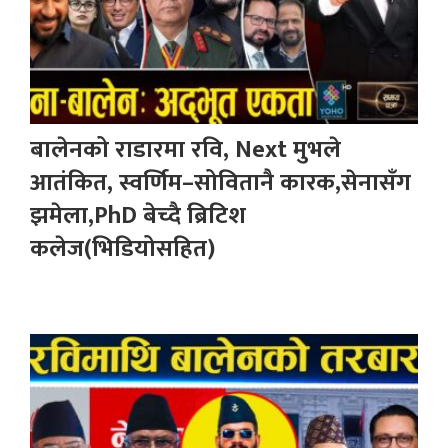
बालेनको राडारमा रवि, Next मुभले
आतंकित, स्वर्णिम–सोवितानै कारक,सेनासँग
झमेला,PhD बेच्दै ब्रिटिश
कलेज(भिडियोसहित)