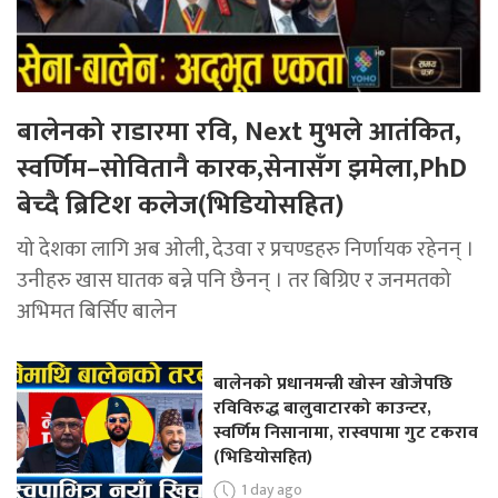
बालेनको राडारमा रवि, Next मुभले आतंकित,
स्वर्णिम–सोवितानै कारक,सेनासँग झमेला,PhD
बेच्दै ब्रिटिश कलेज(भिडियोसहित)
यो देशका लागि अब ओली, देउवा र प्रचण्डहरु निर्णायक रहेनन् ।
उनीहरु खास घातक बन्ने पनि छैनन् । तर बिग्रिए र जनमतको
अभिमत बिर्सिए बालेन
बालेनको प्रधानमन्त्री खोस्न खोजेपछि
रविविरुद्ध बालुवाटारको काउन्टर,
स्वर्णिम निसानामा, रास्वपामा गुट टकराव
(भिडियोसहित)
1 day ago