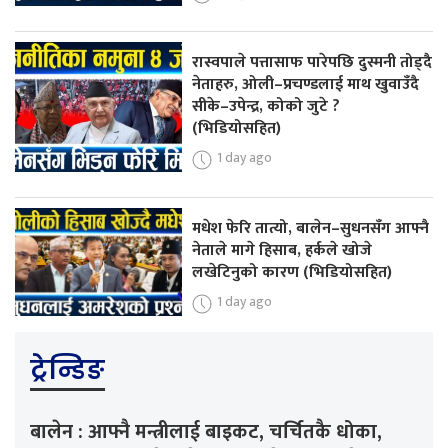
रास्वपाले पत्तासाफ पारेपछि दुस्मनी तोड्दै
नेताहरु, ओली–प्रचण्डलाई माथ खुवाउँदै
सीके–उपेन्द्र, कोको जुटे ?
(भिडियोसहित)
1 day ago
मधेश फेरि तात्यो, बालेन–सुधनसँग आफ्नै
नेताले मागे हिसाब, हर्कले खोजे
लखेटिनुको कारण (भिडियोसहित)
1 day ago
ट्रेन्डिङ
बालेन : आफ्नै मन्त्रीलाई बाइकट, चर्चितकै धोका,