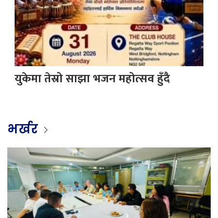
युकेमा तेस्रो साझा भजन महोत्सव हुँदै
भर्खर