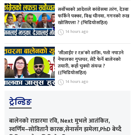
सर्वोच्चको आदेशले कांग्रेसमा तरंग, देउवा
फर्किने पक्का, विश्व चीनमा, गगनको रुख
खोसिएला ? (भिडियोसहित)
14 hours ago
‘सीआईए र रअ’को शक्ति, पत्तो नपाउने
नेपालका गुप्तचर, सेटै फेर्ने बालेनको
तयारी, कहाँ चुक्यो संयन्त्र ?
((भिडियोसहित)
14 hours ago
ट्रेन्डिङ
बालेनको राडारमा रवि, Next मुभले आतंकित,
स्वर्णिम–सोवितानै कारक,सेनासँग झमेला,PhD बेच्दै