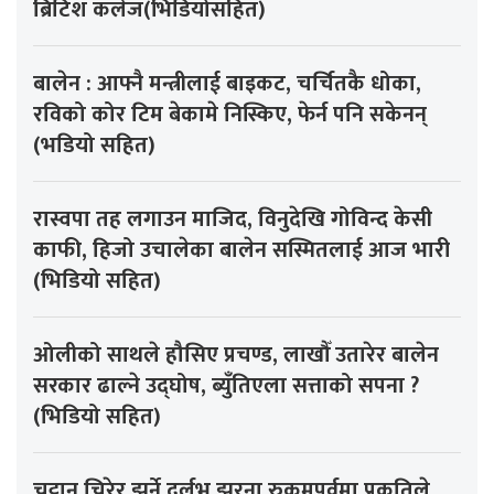
ब्रिटिश कलेज(भिडियोसहित)
बालेन : आफ्नै मन्त्रीलाई बाइकट, चर्चितकै धोका,
रविको कोर टिम बेकामे निस्किए, फेर्न पनि सकेनन्
(भडियो सहित)
रास्वपा तह लगाउन माजिद, विनुदेखि गोविन्द केसी
काफी, हिजो उचालेका बालेन सस्मितलाई आज भारी
(भिडियो सहित)
ओलीको साथले हौसिए प्रचण्ड, लाखौँ उतारेर बालेन
सरकार ढाल्ने उद्घोष, ब्युँतिएला सत्ताको सपना ?
(भिडियो सहित)
चट्टान चिरेर झर्ने दुर्लभ झरना,रुकुमपूर्वमा प्रकृतिले