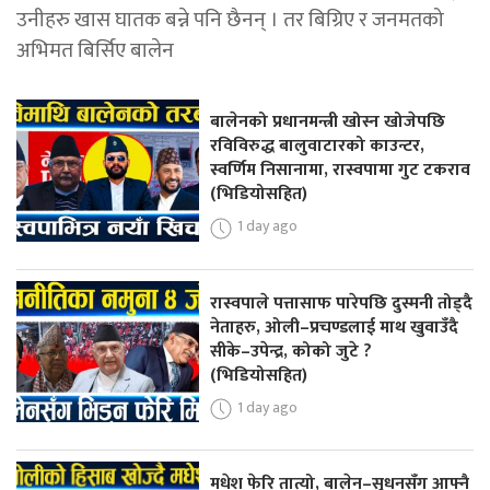
उनीहरु खास घातक बन्ने पनि छैनन् । तर बिग्रिए र जनमतको
अभिमत बिर्सिए बालेन
बालेनको प्रधानमन्त्री खोस्न खोजेपछि
रविविरुद्ध बालुवाटारको काउन्टर,
स्वर्णिम निसानामा, रास्वपामा गुट टकराव
(भिडियोसहित)
1 day ago
रास्वपाले पत्तासाफ पारेपछि दुस्मनी तोड्दै
नेताहरु, ओली–प्रचण्डलाई माथ खुवाउँदै
सीके–उपेन्द्र, कोको जुटे ?
(भिडियोसहित)
1 day ago
मधेश फेरि तात्यो, बालेन–सुधनसँग आफ्नै