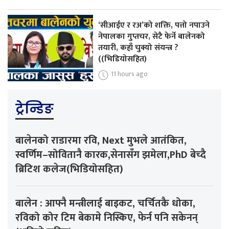
‘सीआईए र रअ’को शक्ति, पत्तो नपाउने
नेपालका गुप्तचर, सेटै फेर्ने बालेनको
तयारी, कहाँ चुक्यो संयन्त्र ?
((भिडियोसहित)
11 hours ago
ट्रेन्डिङ
बालेनको राडारमा रवि, Next मुभले आतंकित,
स्वर्णिम–सोवितानै कारक,सेनासँग झमेला,PhD बेच्दै
ब्रिटिश कलेज(भिडियोसहित)
बालेन : आफ्नै मन्त्रीलाई बाइकट, चर्चितकै धोका,
रविको कोर टिम बेकामे निस्किए, फेर्न पनि सकेनन्