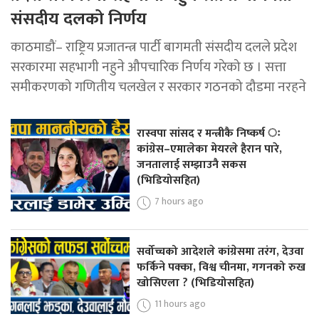
संसदीय दलको निर्णय
काठमाडौं– राष्ट्रिय प्रजातन्त्र पार्टी बागमती संसदीय दलले प्रदेश
सरकारमा सहभागी नहुने औपचारिक निर्णय गरेको छ । सत्ता
समीकरणको गणितीय चलखेल र सरकार गठनको दौडमा नरहने
रास्वपा सांसद र मन्त्रीकै निष्कर्ष ः
कांग्रेस–एमालेका मेयरले हैरान पारे,
जनतालाई सम्झाउनै सकस
(भिडियोसहित)
7 hours ago
सर्वोच्चको आदेशले कांग्रेसमा तरंग, देउवा
फर्किने पक्का, विश्व चीनमा, गगनको रुख
खोसिएला ? (भिडियोसहित)
11 hours ago