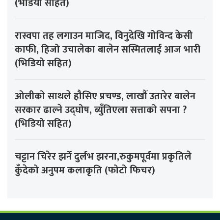
(भडियो सहित)
रास्वपा तह लगाउन माजिद, विनुदेखि गोविन्द केसी
काफी, हिजो उचालेका बालेन सस्मितलाई आज भारी
(भिडियो सहित)
ओलीको साथले हौसिए प्रचण्ड, लाखौँ उतारेर बालेन
सरकार ढाल्ने उद्घोष, ब्युँतिएला सत्ताको सपना ?
(भिडियो सहित)
चट्टान चिरेर झर्ने दुर्लभ झरना,रुकुमपूर्वमा प्रकृतिले
कुँदेको अनुपम कलाकृति (फोटो फिचर)