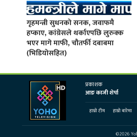
गृहमन्त्री सुधनको सनक, जवाफमै
हप्काए, कांग्रेसले थर्काएपछि लुरुक्क
भएर मागे माफी, चौतर्फी दबाबमा
(भिडियोसहित)
प्रकाशक
आङ काजी शेर्पा
हाम्रो टीम
हाम्रो बारेमा
©2026 Yoho