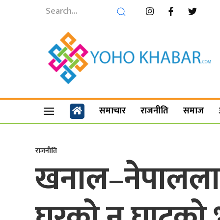
समाचार
राजनीति
समाज
राजनीति
खनाल–नेपाललाई 
घरको न घाटको 