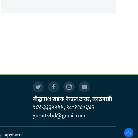
बौद्धनाथ सडक केएल टावर, काठमाडौं
९८४-३३३५५५५, ९८०१२८०६४२
yohotvhd@gmail.com
y :
Appharu