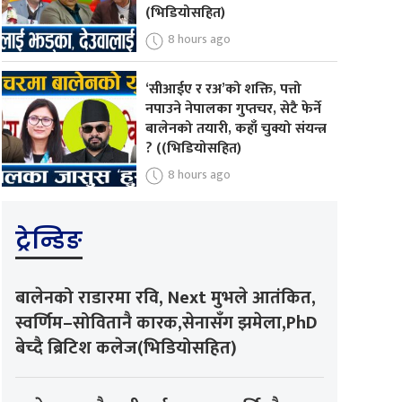
(भिडियोसहित)
8 hours ago
‘सीआईए र रअ’को शक्ति, पत्तो
नपाउने नेपालका गुप्तचर, सेटै फेर्ने
बालेनको तयारी, कहाँ चुक्यो संयन्त्र
? ((भिडियोसहित)
8 hours ago
ट्रेन्डिङ
बालेनको राडारमा रवि, Next मुभले आतंकित,
स्वर्णिम–सोवितानै कारक,सेनासँग झमेला,PhD
बेच्दै ब्रिटिश कलेज(भिडियोसहित)