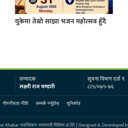
युकेमा तेस्रो साझा भजन महोत्सव हुँदै
सम्पादक
सूचना विभाग दर्ता नं.
लक्ष्मी राज भण्डारी
८८५/०७५-७६
गोपनीयता नीति
सम्पर्क गर्नुहोस्
यूनिकोड
 Khabar सर्वाधिकार सयापात्री मिडिया प्रा.लि. | Designed & Devevloped b