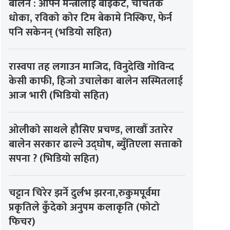
बालेन : आफ्नै मन्त्रीलाई बाइकट, चर्चितकै
धोका, रविको कोर टिम बेकामे निस्किए, फेर्न
पनि सकेनन् (भडियो सहित)
रास्वपा तह लगाउन माजिद, विनुदेखि गोविन्द
केसी काफी, हिजो उचालेका बालेन सस्मितलाई
आज भारी (भिडियो सहित)
ओलीको साथले हौसिए प्रचण्ड, लाखौँ उतारेर
बालेन सरकार ढाल्ने उद्घोष, ब्युँतिएला सत्ताको
सपना ? (भिडियो सहित)
चट्टान चिरेर झर्ने दुर्लभ झरना,रुकुमपूर्वमा
प्रकृतिले कुँदेको अनुपम कलाकृति (फोटो
फिचर)