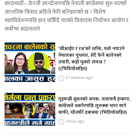
काठमाडौं– जेनजी आन्दोलनपछि नेपाली कांग्रेसमा सुरु भएको
आन्तरिक विवाद अहिले फेरि बल्झिएको छ । विशेष
महाधिवेशनपछि झन् चर्किँदै गएको विवादमा निर्वाचन आयोग र
सर्वोच्च अदालतले
‘सीआईए र रअ’को शक्ति, पत्तो नपाउने
नेपालका गुप्तचर, सेटै फेर्ने बालेनको
तयारी, कहाँ चुक्यो संयन्त्र ?
((भिडियोसहित)
57 minutes ago
गृहमन्त्री सुधनको सनक, जवाफमै हप्काए,
कांग्रेसले थर्काएपछि लुरुक्क भएर मागे
माफी, चौतर्फी दबाबमा (भिडियोसहित)
1 hour ago