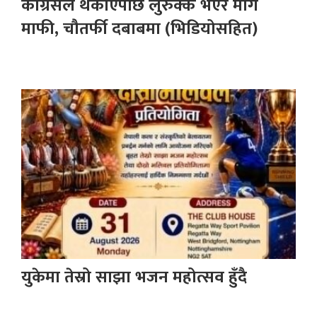
कांग्रेसले थर्काएपछि लुरुक्क भएर मागे
माफी, चौतर्फी दबाबमा (भिडियोसहित)
युकेमा तेस्रो साझा भजन महोत्सव हुँदै