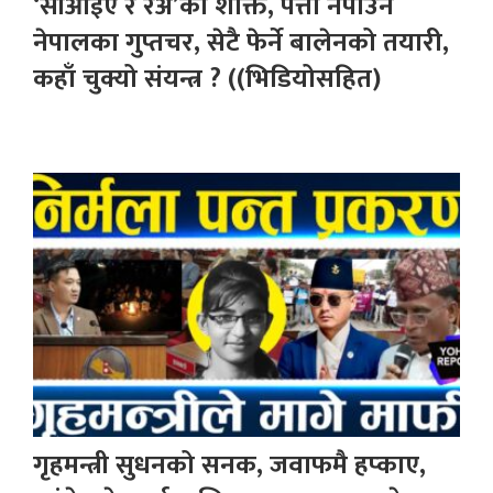
‘सीआईए र रअ’को शक्ति, पत्तो नपाउने
नेपालका गुप्तचर, सेटै फेर्ने बालेनको तयारी,
कहाँ चुक्यो संयन्त्र ? ((भिडियोसहित)
गृहमन्त्री सुधनको सनक, जवाफमै हप्काए,