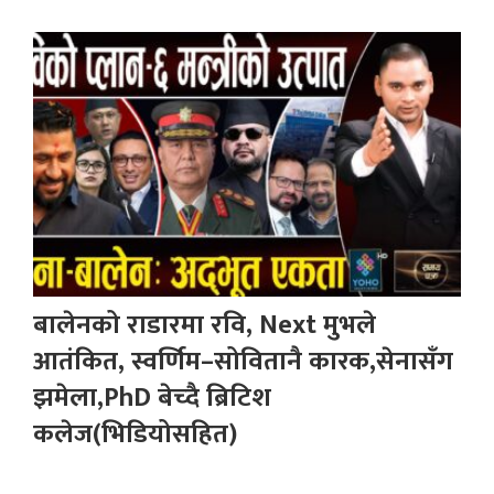
बालेनको राडारमा रवि, Next मुभले
आतंकित, स्वर्णिम–सोवितानै कारक,सेनासँग
झमेला,PhD बेच्दै ब्रिटिश
कलेज(भिडियोसहित)