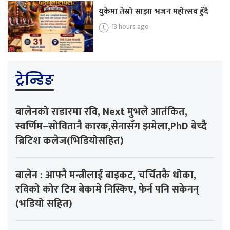
युकेमा तेस्रो साझा भजन महोत्सव हुँदै
13 hours ago
ट्रेन्डिङ
बालेनको राडारमा रवि, Next मुभले आतंकित,
स्वर्णिम–सोवितानै कारक,सेनासँग झमेला,PhD बेच्दै
ब्रिटिश कलेज(भिडियोसहित)
बालेन : आफ्नै मन्त्रीलाई बाइकट, चर्चितकै धोका,
रविको कोर टिम बेकामे निस्किए, फेर्न पनि सकेनन्
(भडियो सहित)