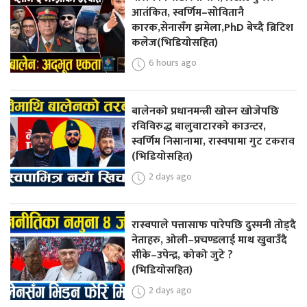
आतंकित, स्वर्णिम–सोवितानै
कारक,सेनासँग झमेला,PhD बेच्दै ब्रिटिश
कलेज(भिडियोसहित)
6 hours ago
बालेनको प्रधानमन्त्री खोस्न खोजेपछि
रविविरुद्ध बालुवाटारको काउन्टर,
स्वर्णिम निसानामा, रास्वपामा गुट टकराव
(भिडियोसहित)
2 days ago
रास्वपाले पत्तासाफ पारेपछि दुस्मनी तोड्दै
नेताहरु, ओली–प्रचण्डलाई माथ खुवाउँदै
सीके–उपेन्द्र, कोको जुटे ?
(भिडियोसहित)
2 days ago