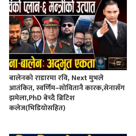
बालेनको राडारमा रवि, Next मुभले
आतंकित, स्वर्णिम–सोवितानै कारक,सेनासँग
झमेला,PhD बेच्दै ब्रिटिश
कलेज(भिडियोसहित)