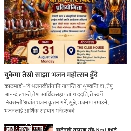
युकेमा तेस्रो साझा भजन महोत्सव हुँदै
काठमाडौं–‘ये भजनकीर्तनानि गायन्ति वा शृण्वन्ति वा, तेषु
आनन्दं लभन्ते,तेषां आर्थिकसहायतां च ददति, ते स्वर्गे
निवसन्ती’अर्थात् भजन कृतन गर्ने, सुन्ने, भजनमा रमाउने,
भजनलाई आर्थिक सहयोग गर्नेहरुको
बालेनको राडारमा रवि, Next मुभले