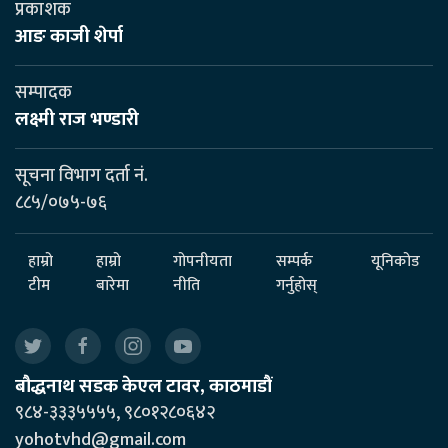
प्रकाशक
आङ काजी शेर्पा
सम्पादक
लक्ष्मी राज भण्डारी
सूचना विभाग दर्ता नं.
८८५/०७५-७६
हाम्रो
हाम्रो
गोपनीयता
सम्पर्क
यूनिकोड
टीम
बारेमा
नीति
गर्नुहोस्
बौद्धनाथ सडक केएल टावर, काठमाडौं
९८४-३३३५५५५, ९८०१२८०६४२
yohotvhd@gmail.com