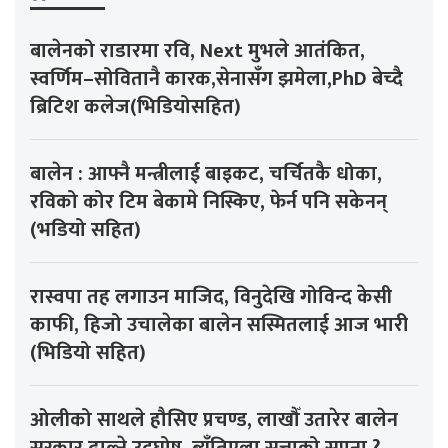
बालेनको राडारमा रवि, Next मुभले आतंकित,
स्वर्णिम–सोवितानै कारक,सेनासँग झमेला,PhD बेच्दै
ब्रिटिश कलेज(भिडियोसहित)
बालेन : आफ्नै मन्त्रीलाई बाइकट, चर्चितकै धोका,
रविको कोर टिम बेकामे निस्किए, फेर्न पनि सकेनन्
(भडियो सहित)
रास्वपा तह लगाउन माजिद, विनुदेखि गोविन्द केसी
काफी, हिजो उचालेका बालेन सस्मितलाई आज भारी
(भिडियो सहित)
ओलीको साथले हौसिए प्रचण्ड, लाखौँ उतारेर बालेन
सरकार ढाल्ने उद्घोष, ब्युँतिएला सत्ताको सपना ?