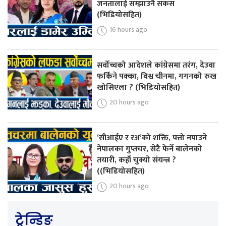
जनतालाई सम्झाउनै सकस
(भिडियोसहित)
16 hours ago
सर्वोच्चको आदेशले कांग्रेसमा तरंग, देउवा
फर्किने पक्का, विश्व चीनमा, गगनको रुख
खोसिएला ? (भिडियोसहित)
20 hours ago
‘सीआईए र रअ’को शक्ति, पत्तो नपाउने
नेपालका गुप्तचर, सेटै फेर्ने बालेनको
तयारी, कहाँ चुक्यो संयन्त्र ?
((भिडियोसहित)
20 hours ago
ट्रेन्डिङ