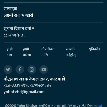
सम्पादक
लक्ष्मी राज भण्डारी
सूचना विभाग दर्ता नं.
८८५/०७५-७६
हाम्रो
हाम्रो
गोपनीयता
सम्पर्क
यूनिकोड
टीम
बारेमा
नीति
गर्नुहोस्
बौद्धनाथ सडक केएल टावर, काठमाडौं
९८४-३३३५५५५, ९८०१२८०६४२
yohotvhd@gmail.com
©2026 Yoho Khabar सर्वाधिकार सयापात्री मिडिया प्रा.लि. | Designed