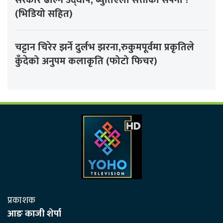
(भिडियो सहित)
चट्टान चिरेर झर्ने दुर्लभ झरना,रुकुमपूर्वमा प्रकृतिले
कुँदेको अनुपम कलाकृति (फोटो फिचर)
प्रकाशक
आङ काजी शेर्पा