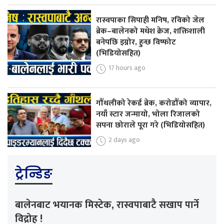
रास्वपाका सिपाही मनिष, रविको जेल
ब्रेक–बालेनको मधेश क्रेज, शक्तिशाली
बनेपछि इग्नोर, हुन्छ विष्फोट
(भिडियोसहित)
17 hours ago
गौँथलीको रेकर्ड ब्रेक, करोडौँको व्यापार,
नयाँ स्टार जन्मायो, भोला रिजालको
सपना छोराले पूरा गरे (भिडियोसहित)
2 days ago
ट्रेन्डिङ
बालेनबाट भयानक मिस्टेक, रास्वपाबाटै सखाप पार्ने
विद्रोह !