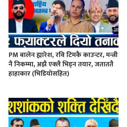
PM बालेन ह्यारेश, रवि टिमकै काउन्टर, मन्त्री
नै निकम्मा, अझै एक्लै भिड्न तयार, जताततै
हाहाकार (भिडियोसहित)