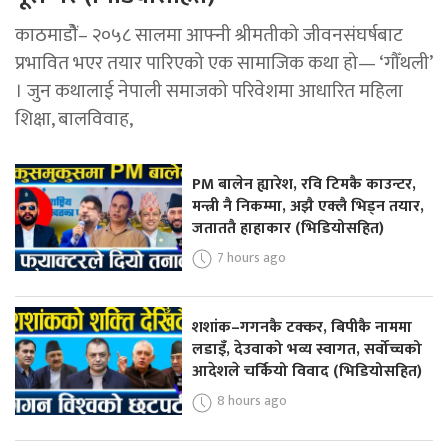
काठमाडोैं– २०५८ सालमा आफ्नी श्रीमतीको जीवनसंघर्षबाट
प्रभावित भएर तयार पारिएको एक सामाजिक कथा हो— ‘गौँथली’
। जुन कथालाई नेपाली समाजको परिवेशमा आधारित महिला
शिक्षा, बालविवाह,
PM बालेन ह्यारेश, रवि टिमकै काउन्टर,
मन्त्री नै निकम्मा, अझै एक्लै भिड्न तयार,
जताततै हाहाकार (भिडियोसहित)
7 hours ago
शशांक–गगनकै टक्कर, बिपीकै नाममा
लडाइँ, देउवाको भव्य स्वागत, सर्वोच्चको
आदेशले चर्कियो विवाद (भिडियोसहित)
8 hours ago