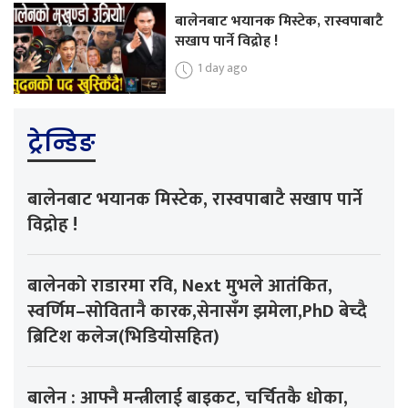
बालेनबाट भयानक मिस्टेक, रास्वपाबाटै
सखाप पार्ने विद्रोह !
1 day ago
ट्रेन्डिङ
बालेनबाट भयानक मिस्टेक, रास्वपाबाटै सखाप पार्ने
विद्रोह !
बालेनको राडारमा रवि, Next मुभले आतंकित,
स्वर्णिम–सोवितानै कारक,सेनासँग झमेला,PhD बेच्दै
ब्रिटिश कलेज(भिडियोसहित)
बालेन : आफ्नै मन्त्रीलाई बाइकट, चर्चितकै धोका,