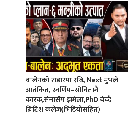
बालेनको राडारमा रवि, Next मुभले
आतंकित, स्वर्णिम–सोवितानै
कारक,सेनासँग झमेला,PhD बेच्दै
ब्रिटिश कलेज(भिडियोसहित)