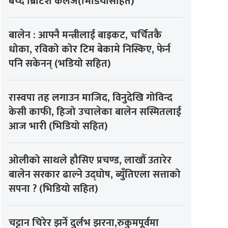
बेच्दै ब्रिटिश कलेज(भिडियोसहित)
बालेन : आफ्नै मन्त्रीलाई बाइकट, चर्चितकै
धोका, रविको कोर टिम बेकामे निस्किए, फेर्न
पनि सकेनन् (भडियो सहित)
रास्वपा तह लगाउन माजिद, विनुदेखि गोविन्द
केसी काफी, हिजो उचालेका बालेन सस्मितलाई
आज भारी (भिडियो सहित)
ओलीको साथले हौसिए प्रचण्ड, लाखौँ उतारेर
बालेन सरकार ढाल्ने उद्घोष, ब्युँतिएला सत्ताको
सपना ? (भिडियो सहित)
चट्टान चिरेर झर्ने दुर्लभ झरना,रुकुमपूर्वमा