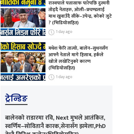
रास्वपाले पत्तासाफ पारेपछि दुस्मनी
तोड्दै नेताहरु, ओली–प्रचण्डलाई
माथ खुवाउँदै सीके–उपेन्द्र, कोको जुटे
? (भिडियोसहित)
1 day ago
मधेश फेरि तात्यो, बालेन–सुधनसँग
आफ्नै नेताले मागे हिसाब, हर्कले
खोजे लखेटिनुको कारण
(भिडियोसहित)
1 day ago
ट्रेन्डिङ
बालेनको राडारमा रवि, Next मुभले आतंकित,
स्वर्णिम–सोवितानै कारक,सेनासँग झमेला,PhD