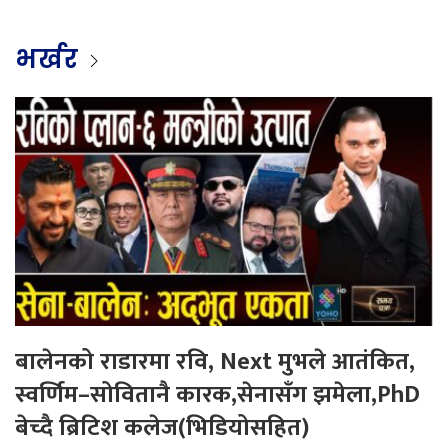
भर्खर
बालेनको राडारमा रवि, Next मुभले आतंकित,
स्वर्णिम–सोवितानै कारक,सेनासँग झमेला,PhD
बेच्दै ब्रिटिश कलेज(भिडियोसहित)