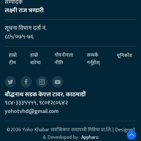
सम्पादक
लक्ष्मी राज भण्डारी
सूचना विभाग दर्ता नं.
८८५/०७५-७६
हाम्रो
हाम्रो
गोपनीयता
सम्पर्क
यूनिकोड
टीम
बारेमा
नीति
गर्नुहोस्
बौद्धनाथ सडक केएल टावर, काठमाडौं
९८४-३३३५५५५, ९८०१२८०६४२
yohotvhd@gmail.com
©2026 Yoho Khabar सर्वाधिकार सयापात्री मिडिया प्रा.लि. | Designed
& Devevloped by :
Appharu