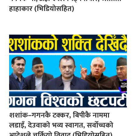
हाहाकार (भिडियोसहित)
शशांक–गगनकै टक्कर, बिपीकै नाममा
लडाइँ, देउवाको भव्य स्वागत, सर्वोच्चको
आदेशले चर्कियो विवाद (भिडियोसहित)