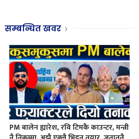
सम्बन्धित खवर
PM बालेन ह्यारेश, रवि टिमकै काउन्टर, मन्त्री
नै निकम्मा, अझै एक्लै भिड्न तयार, जताततै