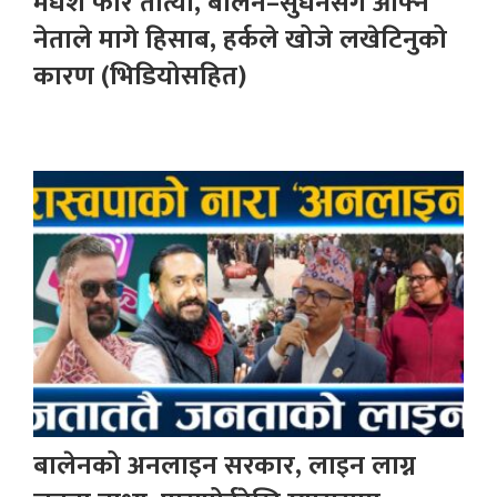
मधेश फेरि तात्यो, बालेन–सुधनसँग आफ्नै
नेताले मागे हिसाब, हर्कले खोजे लखेटिनुको
कारण (भिडियोसहित)
बालेनको अनलाइन सरकार, लाइन लाग्न