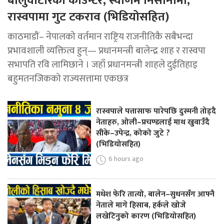
बालुवाटारको काउन्टर, स्वर्णिम निसानामा,
रास्वपामा गुट टकराव (भिडियोसहित)
काठमाडौं– नेपालको वर्तमान राष्ट्रिय राजनीतिकै सबैभन्दा
प्रभावशाली व्यक्तित्व हुन्— प्रधानमन्त्री बालेन्द्र शाह र रास्वपा
सभापति रवि लामिछाने । जहाँ प्रधानमन्त्री शाहले दुईतिहाइ
बहुमतनजिकको राज्यसत्तामा एकछत्र
रास्वपाले पत्तासाफ पारेपछि दुस्मनी तोड्दै
नेताहरु, ओली–प्रचण्डलाई माथ खुवाउँदै
सीके–उपेन्द्र, कोको जुटे ?
(भिडियोसहित)
6 hours ago
मधेश फेरि तात्यो, बालेन–सुधनसँग आफ्नै
नेताले मागे हिसाब, हर्कले खोजे
लखेटिनुको कारण (भिडियोसहित)