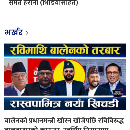
समेत हैरानी (भिडियोसहित)
भर्खर
बालेनको प्रधानमन्त्री खोस्न खोजेपछि रविविरुद्ध