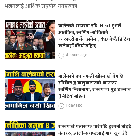
भजनलाई आर्थिक सहयोग गर्नेहरुको
बालेनको राडारमा रवि, Next मुभले
आतंकित, स्वर्णिम–सोवितानै
कारक,सेनासँग झमेला,PhD बेच्दै ब्रिटिश
कलेज(भिडियोसहित)
4 hours ago
बालेनको प्रधानमन्त्री खोस्न खोजेपछि
रविविरुद्ध बालुवाटारको काउन्टर,
स्वर्णिम निसानामा, रास्वपामा गुट टकराव
(भिडियोसहित)
1 day ago
रास्वपाले पत्तासाफ पारेपछि दुस्मनी तोड्दै
नेताहरु, ओली–प्रचण्डलाई माथ खुवाउँदै