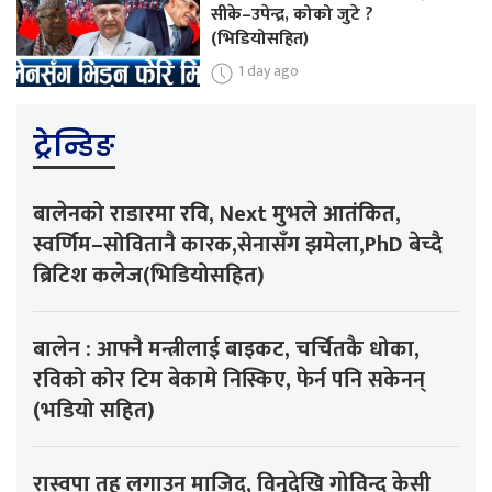
सीके–उपेन्द्र, कोको जुटे ?
(भिडियोसहित)
1 day ago
ट्रेन्डिङ
बालेनको राडारमा रवि, Next मुभले आतंकित,
स्वर्णिम–सोवितानै कारक,सेनासँग झमेला,PhD बेच्दै
ब्रिटिश कलेज(भिडियोसहित)
बालेन : आफ्नै मन्त्रीलाई बाइकट, चर्चितकै धोका,
रविको कोर टिम बेकामे निस्किए, फेर्न पनि सकेनन्
(भडियो सहित)
रास्वपा तह लगाउन माजिद, विनुदेखि गोविन्द केसी