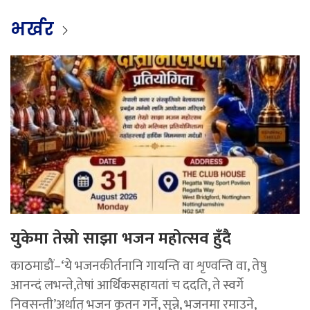
भर्खर
युकेमा तेस्रो साझा भजन महोत्सव हुँदै
काठमाडौं–‘ये भजनकीर्तनानि गायन्ति वा शृण्वन्ति वा, तेषु
आनन्दं लभन्ते,तेषां आर्थिकसहायतां च ददति, ते स्वर्गे
निवसन्ती’अर्थात् भजन कृतन गर्ने, सुन्ने, भजनमा रमाउने,