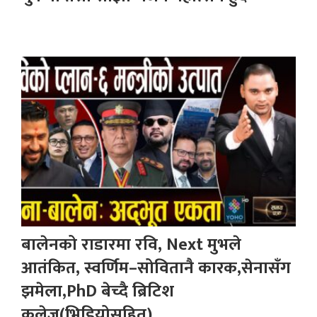
बालेनको राडारमा रवि, Next मुभले
आतंकित, स्वर्णिम–सोवितानै कारक,सेनासँग
झमेला,PhD बेच्दै ब्रिटिश
कलेज(भिडियोसहित)